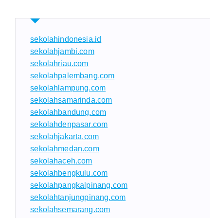
sekolahindonesia.id
sekolahjambi.com
sekolahriau.com
sekolahpalembang.com
sekolahlampung.com
sekolahsamarinda.com
sekolahbandung.com
sekolahdenpasar.com
sekolahjakarta.com
sekolahmedan.com
sekolahaceh.com
sekolahbengkulu.com
sekolahpangkalpinang.com
sekolahtanjungpinang.com
sekolahsemarang.com