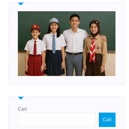
Cari
Cari