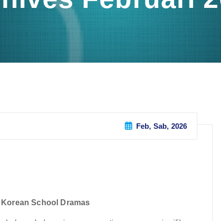
Feb, Sab, 2026
of Korean School Dramas