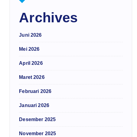
Archives
Juni 2026
Mei 2026
April 2026
Maret 2026
Februari 2026
Januari 2026
Desember 2025
November 2025