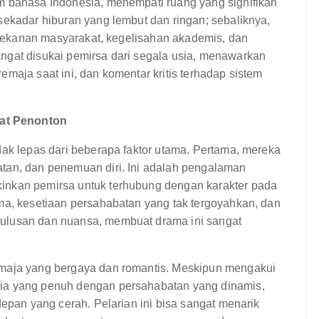
m bahasa Indonesia, menempati ruang yang signifikan
sekadar hiburan yang lembut dan ringan; sebaliknya,
i tekanan masyarakat, kegelisahan akademis, dan
ngat disukai pemirsa dari segala usia, menawarkan
maja saat ini, dan komentar kritis terhadap sistem
at Penonton
dak lepas dari beberapa faktor utama. Pertama, mereka
tan, dan penemuan diri. Ini adalah pengalaman
inkan pemirsa untuk terhubung dengan karakter pada
ama, kesetiaan persahabatan yang tak tergoyahkan, dan
tulusan dan nuansa, membuat drama ini sangat
emaja yang bergaya dan romantis. Meskipun mengakui
nia yang penuh dengan persahabatan yang dinamis,
depan yang cerah. Pelarian ini bisa sangat menarik