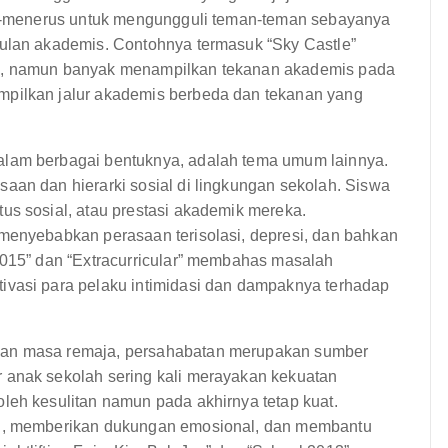
rus-menerus untuk mengungguli teman-teman sebayanya
gulan akademis. Contohnya termasuk “Sky Castle”
ua, namun banyak menampilkan tekanan akademis pada
mpilkan jalur akademis berbeda dan tekanan yang
lam berbagai bentuknya, adalah tema umum lainnya.
aan dan hierarki sosial di lingkungan sekolah. Siswa
us sosial, atau prestasi akademik mereka.
menyebabkan perasaan terisolasi, depresi, dan bahkan
2015” dan “Extracurricular” membahas masalah
ivasi para pelaku intimidasi dan dampaknya terhadap
gan masa remaja, persahabatan merupakan sumber
 anak sekolah sering kali merayakan kekuatan
leh kesulitan namun pada akhirnya tetap kuat.
ki, memberikan dukungan emosional, dan membantu