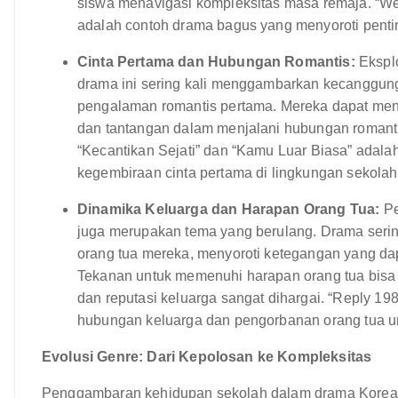
siswa menavigasi kompleksitas masa remaja. “Wei
adalah contoh drama bagus yang menyoroti pent
Cinta Pertama dan Hubungan Romantis:
Eksplo
drama ini sering kali menggambarkan kecanggung
pengalaman romantis pertama. Mereka dapat menge
dan tantangan dalam menjalani hubungan romanti
“Kecantikan Sejati” dan “Kamu Luar Biasa” adal
kegembiraan cinta pertama di lingkungan sekolah
Dinamika Keluarga dan Harapan Orang Tua:
Pe
juga merupakan tema yang berulang. Drama serin
orang tua mereka, menyoroti ketegangan yang dapa
Tekanan untuk memenuhi harapan orang tua bisa 
dan reputasi keluarga sangat dihargai. “Reply 
hubungan keluarga dan pengorbanan orang tua u
Evolusi Genre: Dari Kepolosan ke Kompleksitas
Penggambaran kehidupan sekolah dalam drama Korea t