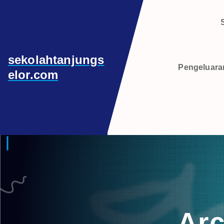
S
k
i
p
t
sekolahtanjungs
Pengeluara
o
elor.com
c
o
n
t
e
n
t
Arc