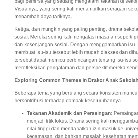
bagi pemirsa yang sedang mengalami tekanan di sek
Visualnya, yang sering kali menampilkan seragam sekol
menambah daya tariknya.
Ketiga, dan mungkin yang paling penting, drama seko
sosial. Mereka sering kali mengatasi masalah seperti 
dan kesenjangan sosial. Dengan menggambarkan isu-is
membuat isu-isu tersebut lebih mudah diakses dan dih
tersebut dapat memicu perbincangan tentang isu-isu s
merefleksikan pengalaman dan perspektif mereka sendi
Exploring Common Themes in Drakor Anak Sekola
Beberapa tema yang berulang secara konsisten muncul
berkontribusi terhadap dampak keseluruhannya.
Tekanan Akademik dan Persaingan:
Persaingan
menjadi titik fokus. Drama sering kali menggam
nilai tinggi dan mendapatkan izin masuk ke unive
kecemasan, dan bahkan masalah kesehatan ment