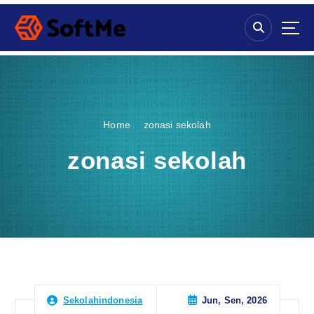
S
k
i
p
t
o
c
o
Home
zonasi sekolah
n
t
zonasi sekolah
e
n
t
Jun, Sen, 2026
Sekolahindonesia