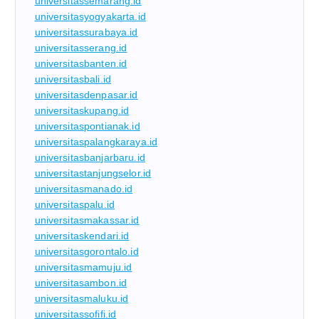
universitassemarang.id
universitasyogyakarta.id
universitassurabaya.id
universitasserang.id
universitasbanten.id
universitasbali.id
universitasdenpasar.id
universitaskupang.id
universitaspontianak.id
universitaspalangkaraya.id
universitasbanjarbaru.id
universitastanjungselor.id
universitasmanado.id
universitaspalu.id
universitasmakassar.id
universitaskendari.id
universitasgorontalo.id
universitasmamuju.id
universitasambon.id
universitasmaluku.id
universitassofifi.id