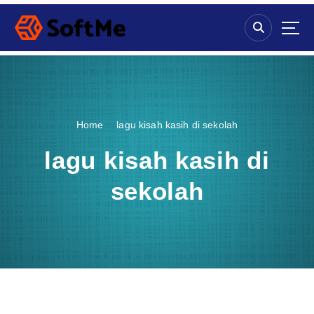
S
k
i
p
t
o
c
o
Home
lagu kisah kasih di sekolah
n
t
lagu kisah kasih di
e
n
sekolah
t