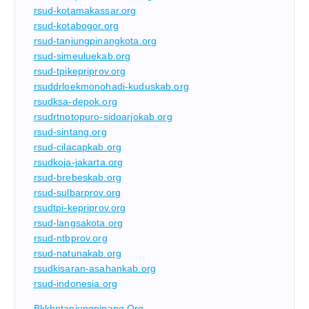
rsud-kotamakassar.org
rsud-kotabogor.org
rsud-tanjungpinangkota.org
rsud-simeuluekab.org
rsud-tpikepriprov.org
rsuddrloekmonohadi-kuduskab.org
rsudksa-depok.org
rsudrtnotopuro-sidoarjokab.org
rsud-sintang.org
rsud-cilacapkab.org
rsudkoja-jakarta.org
rsud-brebeskab.org
rsud-sulbarprov.org
rsudtpi-kepriprov.org
rsud-langsakota.org
rsud-ntbprov.org
rsud-natunakab.org
rsudkisaran-asahankab.org
rsud-indonesia.org
Bkkbntanjungpinang.org