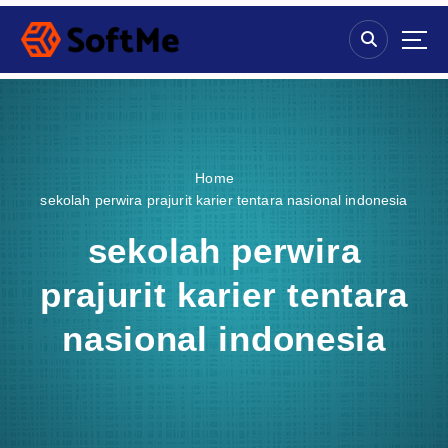
S
k
i
p
t
o
c
o
Home
n
sekolah perwira prajurit karier tentara nasional indonesia
t
e
sekolah perwira
n
t
prajurit karier tentara
nasional indonesia