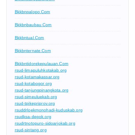
Bkkbnpalopo.com
Bkkbnbaubau.com
Bkkbntual.com
Bkkbnternate.com
Bkkbntidorekepulauan.com
rsud-limapuluhkotakab.org
rsud-kotamakassar.org
rsud-kotabogor.org
rsud-tanjungpinangkota.org
rsud-simeuluekab.org
rsud-tpikepriprov.org
rsuddrloekmonohadi-kuduskab.org
rsudksa-depok.org
rsudrtnotopuro-sidoarjokab.org
rsud-sintang.org