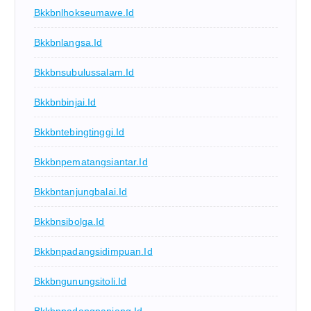
Bkkbnlhokseumawe.id
Bkkbnlangsa.id
Bkkbnsubulussalam.id
Bkkbnbinjai.id
Bkkbntebingtinggi.id
Bkkbnpematangsiantar.id
Bkkbntanjungbalai.id
Bkkbnsibolga.id
Bkkbnpadangsidimpuan.id
Bkkbngunungsitoli.id
Bkkbnpadangpanjang.id