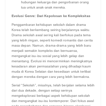
hubungan keluarga dan pengorbanan orang
tua untuk anak-anak mereka.
Evolusi Genre: Dari Kepolosan ke Kompleksitas
Penggambaran kehidupan sekolah dalam drama
Korea telah berkembang seiring berjalannya waktu.
Drama sekolah awal sering kali berfokus pada tema
yang lebih ringan, seperti komedi romantis dan cerita
masa depan. Namun, drama-drama yang lebih baru
menjadi semakin kompleks dan bernuansa,
mengangkat isu-isu sosial yang lebih gelap dan
menantang. Evolusi ini mencerminkan meningkatnya
kesadaran akan permasalahan yang dihadapi kaum
muda di Korea Selatan dan kesediaan untuk terlibat
dengan mereka dengan cara yang lebih bermakna.
Serial “Sekolah”, misalnya, telah berjalan selama lebih
dari dua dekade, dengan setiap serinya
mengeksplorasi berbagai aspek kehidupan sekolah
dan mengangkat isu-isu kontemporer. Dari fokus awal
pada persahabatan dan romansa hingga eksplorasi