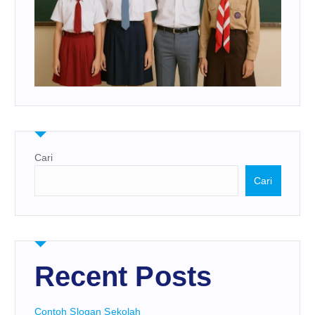
Cari
Cari
Recent Posts
Contoh Slogan Sekolah