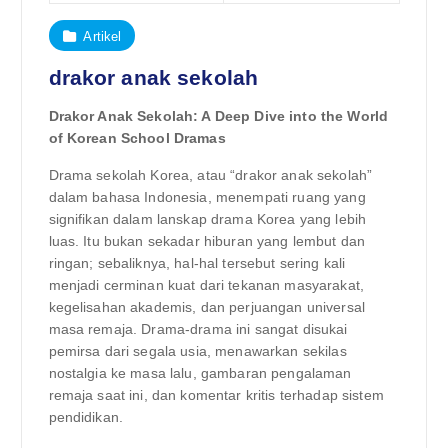
Artikel
drakor anak sekolah
Drakor Anak Sekolah: A Deep Dive into the World
of Korean School Dramas
Drama sekolah Korea, atau “drakor anak sekolah”
dalam bahasa Indonesia, menempati ruang yang
signifikan dalam lanskap drama Korea yang lebih
luas. Itu bukan sekadar hiburan yang lembut dan
ringan; sebaliknya, hal-hal tersebut sering kali
menjadi cerminan kuat dari tekanan masyarakat,
kegelisahan akademis, dan perjuangan universal
masa remaja. Drama-drama ini sangat disukai
pemirsa dari segala usia, menawarkan sekilas
nostalgia ke masa lalu, gambaran pengalaman
remaja saat ini, dan komentar kritis terhadap sistem
pendidikan.