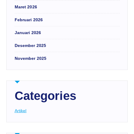
Maret 2026
Februari 2026
Januari 2026
Desember 2025
November 2025
Categories
Artikel