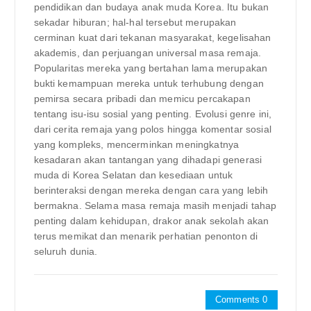
pendidikan dan budaya anak muda Korea. Itu bukan
sekadar hiburan; hal-hal tersebut merupakan
cerminan kuat dari tekanan masyarakat, kegelisahan
akademis, dan perjuangan universal masa remaja.
Popularitas mereka yang bertahan lama merupakan
bukti kemampuan mereka untuk terhubung dengan
pemirsa secara pribadi dan memicu percakapan
tentang isu-isu sosial yang penting. Evolusi genre ini,
dari cerita remaja yang polos hingga komentar sosial
yang kompleks, mencerminkan meningkatnya
kesadaran akan tantangan yang dihadapi generasi
muda di Korea Selatan dan kesediaan untuk
berinteraksi dengan mereka dengan cara yang lebih
bermakna. Selama masa remaja masih menjadi tahap
penting dalam kehidupan, drakor anak sekolah akan
terus memikat dan menarik perhatian penonton di
seluruh dunia.
Comments 0