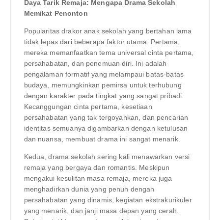
Daya Tarik Remaja: Mengapa Drama Sekolah
Memikat Penonton
Popularitas drakor anak sekolah yang bertahan lama
tidak lepas dari beberapa faktor utama. Pertama,
mereka memanfaatkan tema universal cinta pertama,
persahabatan, dan penemuan diri. Ini adalah
pengalaman formatif yang melampaui batas-batas
budaya, memungkinkan pemirsa untuk terhubung
dengan karakter pada tingkat yang sangat pribadi.
Kecanggungan cinta pertama, kesetiaan
persahabatan yang tak tergoyahkan, dan pencarian
identitas semuanya digambarkan dengan ketulusan
dan nuansa, membuat drama ini sangat menarik.
Kedua, drama sekolah sering kali menawarkan versi
remaja yang bergaya dan romantis. Meskipun
mengakui kesulitan masa remaja, mereka juga
menghadirkan dunia yang penuh dengan
persahabatan yang dinamis, kegiatan ekstrakurikuler
yang menarik, dan janji masa depan yang cerah.