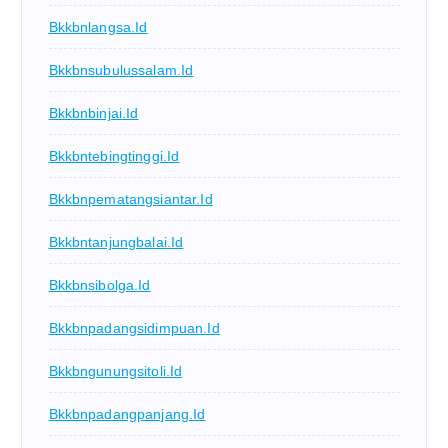
Bkkbnlangsa.id
Bkkbnsubulussalam.id
Bkkbnbinjai.id
Bkkbntebingtinggi.id
Bkkbnpematangsiantar.id
Bkkbntanjungbalai.id
Bkkbnsibolga.id
Bkkbnpadangsidimpuan.id
Bkkbngunungsitoli.id
Bkkbnpadangpanjang.id