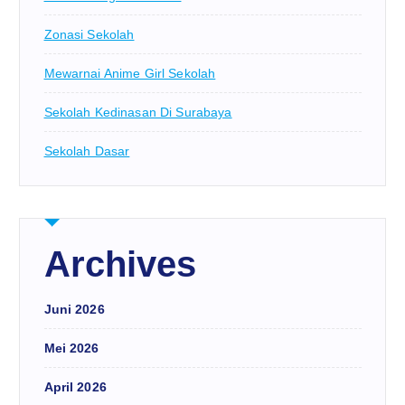
Zonasi Sekolah
Mewarnai Anime Girl Sekolah
Sekolah Kedinasan Di Surabaya
Sekolah Dasar
Archives
Juni 2026
Mei 2026
April 2026