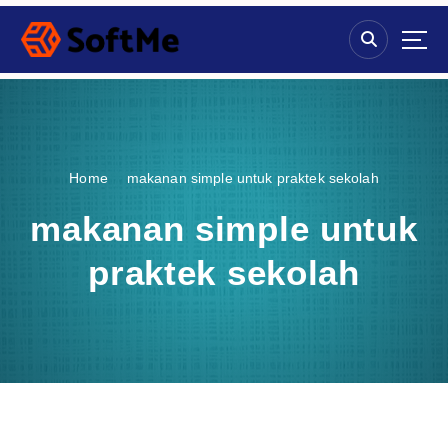
S
k
i
p
t
o
c
o
Home
makanan simple untuk praktek sekolah
n
t
makanan simple untuk
e
n
praktek sekolah
t