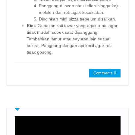
Panggang di oven atau teflon hingga keju
meleleh dan roti agak kecoklatan.
Dinginkan mini pizza sebelum disajikan.
Kiat:
Gunakan roti tawar yang agak tebal agar
tidak mudah sobek saat dipanggang.
Tambahkan jamur atau sayuran lain sesuai
selera. Panggang dengan api kecil agar roti
tidak gosong.
Comments 0