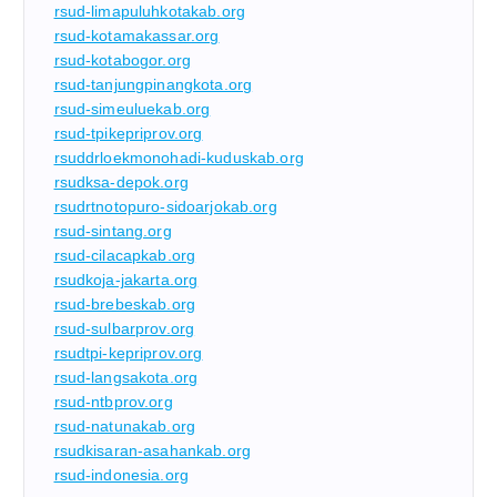
rsud-limapuluhkotakab.org
rsud-kotamakassar.org
rsud-kotabogor.org
rsud-tanjungpinangkota.org
rsud-simeuluekab.org
rsud-tpikepriprov.org
rsuddrloekmonohadi-kuduskab.org
rsudksa-depok.org
rsudrtnotopuro-sidoarjokab.org
rsud-sintang.org
rsud-cilacapkab.org
rsudkoja-jakarta.org
rsud-brebeskab.org
rsud-sulbarprov.org
rsudtpi-kepriprov.org
rsud-langsakota.org
rsud-ntbprov.org
rsud-natunakab.org
rsudkisaran-asahankab.org
rsud-indonesia.org