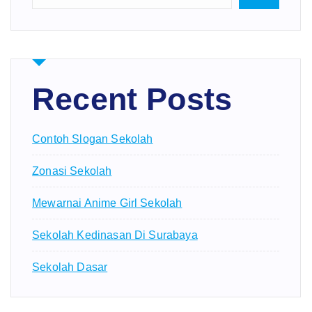
Recent Posts
Contoh Slogan Sekolah
Zonasi Sekolah
Mewarnai Anime Girl Sekolah
Sekolah Kedinasan Di Surabaya
Sekolah Dasar