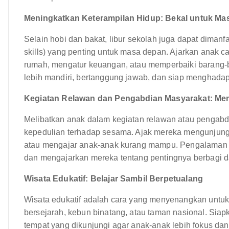
Meningkatkan Keterampilan Hidup: Bekal untuk Ma
Selain hobi dan bakat, libur sekolah juga dapat dimanf
skills) yang penting untuk masa depan. Ajarkan ana
rumah, mengatur keuangan, atau memperbaiki barang-b
lebih mandiri, bertanggung jawab, dan siap menghadapi
Kegiatan Relawan dan Pengabdian Masyarakat: M
Melibatkan anak dalam kegiatan relawan atau pengab
kepedulian terhadap sesama. Ajak mereka mengunjung
atau mengajar anak-anak kurang mampu. Pengalaman i
dan mengajarkan mereka tentang pentingnya berbagi d
Wisata Edukatif: Belajar Sambil Berpetualang
Wisata edukatif adalah cara yang menyenangkan untuk 
bersejarah, kebun binatang, atau taman nasional. Sia
tempat yang dikunjungi agar anak-anak lebih fokus dan 