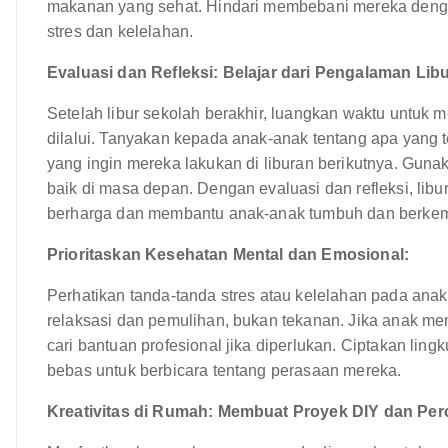
makanan yang sehat. Hindari membebani mereka dengan
stres dan kelelahan.
Evaluasi dan Refleksi: Belajar dari Pengalaman Lib
Setelah libur sekolah berakhir, luangkan waktu untuk
dilalui. Tanyakan kepada anak-anak tentang apa yang t
yang ingin mereka lakukan di liburan berikutnya. Guna
baik di masa depan. Dengan evaluasi dan refleksi, lib
berharga dan membantu anak-anak tumbuh dan berkemb
Prioritaskan Kesehatan Mental dan Emosional:
Perhatikan tanda-tanda stres atau kelelahan pada anak
relaksasi dan pemulihan, bukan tekanan. Jika anak me
cari bantuan profesional jika diperlukan. Ciptakan l
bebas untuk berbicara tentang perasaan mereka.
Kreativitas di Rumah: Membuat Proyek DIY dan Pe