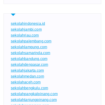
sekolahindonesia.id
sekolahjambi.com
sekolahriau.com
sekolahpalembang.com
sekolahlampung.com
sekolahsamarinda.com
sekolahbandung.com
sekolahdenpasar.com
sekolahjakarta.com
sekolahmedan.com
sekolahaceh.com
sekolahbengkulu.com
sekolahpangkalpinang.com
sekolahtanjungpinang.com