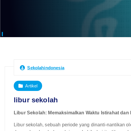
Sekolahindonesia
Artikel
libur sekolah
Libur Sekolah: Memaksimalkan Waktu Istirahat dan 
Libur sekolah, sebuah periode yang dinanti-nantikan ol