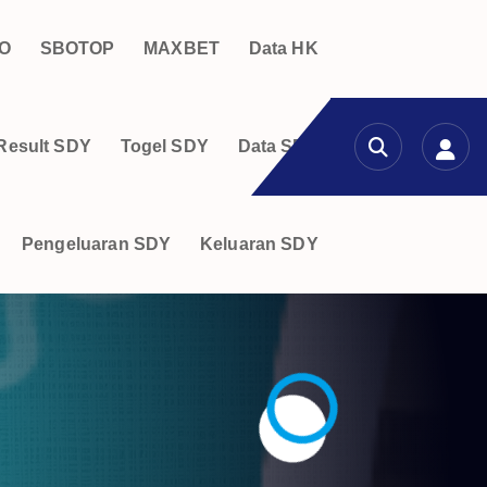
O
SBOTOP
MAXBET
Data HK
Result SDY
Togel SDY
Data SDY
Pengeluaran SDY
Keluaran SDY