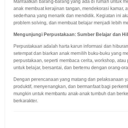
Manfaatkan barang-barang yang ada di rumah untuk memb
anak membuat kerajinan tangan, mendekorasi kamar, a
sederhana yang menarik dan mendidik. Kegiatan ini ak
problem solving, dan membuat belajar menjadi lebih 
Mengunjungi Perpustakaan: Sumber Belajar dan Hib
Perpustakaan adalah harta karun informasi dan hiburan
setempat dan biarkan anak memilih buku-buku yang mer
perpustakaan, seperti membaca cerita, workshop, atau
untuk belajar, bersantai, dan bertemu dengan orang-or
Dengan perencanaan yang matang dan pelaksanaan yang
produktif, menyenangkan, dan bermanfaat bagi perkem
mungkin untuk membantu anak-anak tumbuh dan berkemb
berkarakter.