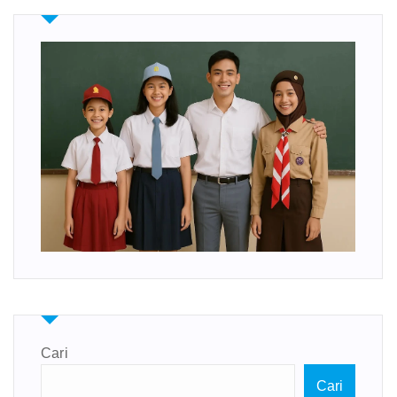
Cari
Cari