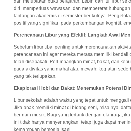
dan melupakan buku pelajaran. Lebih dari itu, libur
diri, memperluas wawasan, dan mempererat hubungan s
tantangan akademis di semester berikutnya. Pengelola
positif yang signifikan pada perkembangan kognitif, em
Perencanaan Libur yang Efektif: Langkah Awal M
Sebelum libur tiba, penting untuk merencanakan aktivi
perencanaan ini agar mereka merasa memiliki kendali 
telah disepakati. Pertimbangkan minat, bakat, dan ke
pada aktivitas yang mahal atau mewah; kegiatan sede
yang tak terlupakan.
Eksplorasi Hobi dan Bakat: Menemukan Potensi Dir
Libur sekolah adalah waktu yang tepat untuk menggal
Jika anak memiliki minat di bidang seni, misalnya, da
bermain musik. Bagi yang tertarik dengan olahraga, ikut
ini tidak hanya menyenangkan, tetapi juga dapat menin
kemampuan bersosialisasi.