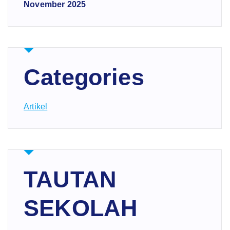
November 2025
Categories
Artikel
TAUTAN
SEKOLAH