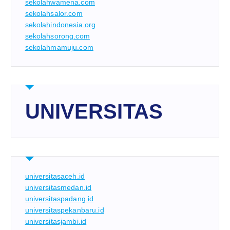
sekolahwamena.com
sekolahsalor.com
sekolahindonesia.org
sekolahsorong.com
sekolahmamuju.com
UNIVERSITAS
universitasaceh.id
universitasmedan.id
universitaspadang.id
universitaspekanbaru.id
universitasjambi.id