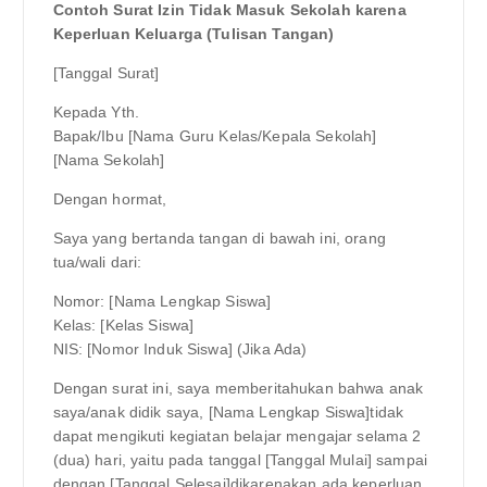
Contoh Surat Izin Tidak Masuk Sekolah karena
Keperluan Keluarga (Tulisan Tangan)
[Tanggal Surat]
Kepada Yth.
Bapak/Ibu [Nama Guru Kelas/Kepala Sekolah]
[Nama Sekolah]
Dengan hormat,
Saya yang bertanda tangan di bawah ini, orang
tua/wali dari:
Nomor: [Nama Lengkap Siswa]
Kelas: [Kelas Siswa]
NIS: [Nomor Induk Siswa] (Jika Ada)
Dengan surat ini, saya memberitahukan bahwa anak
saya/anak didik saya, [Nama Lengkap Siswa]tidak
dapat mengikuti kegiatan belajar mengajar selama 2
(dua) hari, yaitu pada tanggal [Tanggal Mulai] sampai
dengan [Tanggal Selesai]dikarenakan ada keperluan