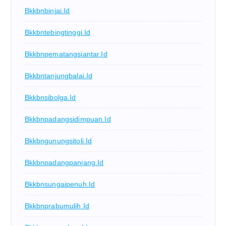
Bkkbnbinjai.id
Bkkbntebingtinggi.id
Bkkbnpematangsiantar.id
Bkkbntanjungbalai.id
Bkkbnsibolga.id
Bkkbnpadangsidimpuan.id
Bkkbngunungsitoli.id
Bkkbnpadangpanjang.id
Bkkbnsungaipenuh.id
Bkkbnprabumulih.id