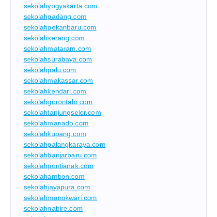
sekolahyogyakarta.com
sekolahpadang.com
sekolahpekanbaru.com
sekolahserang.com
sekolahmataram.com
sekolahsurabaya.com
sekolahpalu.com
sekolahmakassar.com
sekolahkendari.com
sekolahgorontalo.com
sekolahtanjungselor.com
sekolahmanado.com
sekolahkupang.com
sekolahpalangkaraya.com
sekolahbanjarbaru.com
sekolahpontianak.com
sekolahambon.com
sekolahjayapura.com
sekolahmanokwari.com
sekolahnabire.com