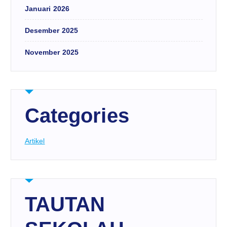
Januari 2026
Desember 2025
November 2025
Categories
Artikel
TAUTAN