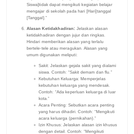
Siswa]tidak dapat mengikuti kegiatan belajar
mengajar di sekolah pada hari [Hari]tanggal
[Tanggal].”
Alasan Ketidakhadiran:
Jelaskan alasan
ketidakhadiran dengan jujur dan ringkas.
Hindari memberikan alasan yang terlalu
bertele-tele atau meragukan. Alasan yang
umum digunakan meliputi:
Sakit: Jelaskan gejala sakit yang dialami
siswa. Contoh: “Sakit demam dan flu.”
Kebutuhan Keluarga: Memperjelas
kebutuhan keluarga yang mendesak.
Contoh: “Ada keperluan keluarga di luar
kota.”
Acara Penting: Sebutkan acara penting
yang harus dihadiri. Contoh: “Mengikuti
acara keluarga (pernikahan).”
Izin Khusus: Jelaskan alasan izin khusus
dengan detail. Contoh: “Mengikuti