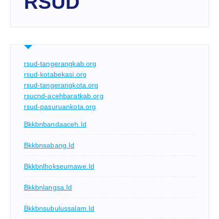
RSUD
rsud-tangerangkab.org
rsud-kotabekasi.org
rsud-tangerangkota.org
rsucnd-acehbaratkab.org
rsud-pasuruankota.org
Bkkbnbandaaceh.id
Bkkbnsabang.id
Bkkbnlhokseumawe.id
Bkkbnlangsa.id
Bkkbnsubulussalam.id