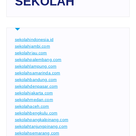
SEKOLAH
sekolahindonesia.id
sekolahjambi.com
sekolahriau.com
sekolahpalembang.com
sekolahlampung.com
sekolahsamarinda.com
sekolahbandung.com
sekolahdenpasar.com
sekolahjakarta.com
sekolahmedan.com
sekolahaceh.com
sekolahbengkulu.com
sekolahpangkalpinang.com
sekolahtanjungpinang.com
sekolahsemarang.com