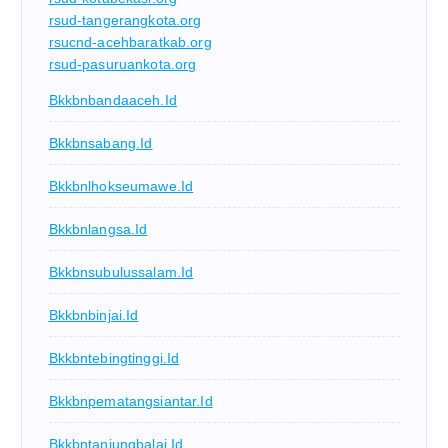
rsud-tangerangkota.org
rsucnd-acehbaratkab.org
rsud-pasuruankota.org
Bkkbnbandaaceh.id
Bkkbnsabang.id
Bkkbnlhokseumawe.id
Bkkbnlangsa.id
Bkkbnsubulussalam.id
Bkkbnbinjai.id
Bkkbntebingtinggi.id
Bkkbnpematangsiantar.id
Bkkbntanjungbalai.id