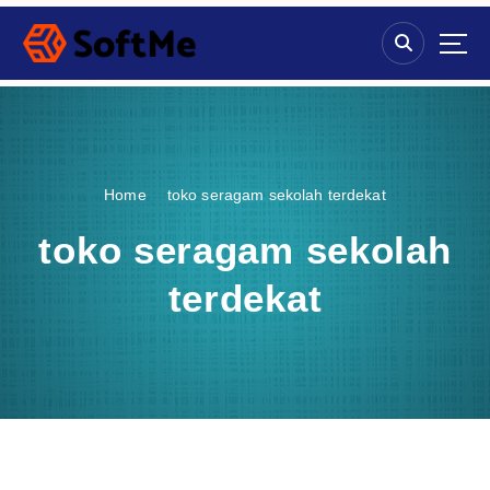
S
k
i
p
t
o
c
o
Home
toko seragam sekolah terdekat
n
t
toko seragam sekolah
e
n
terdekat
t