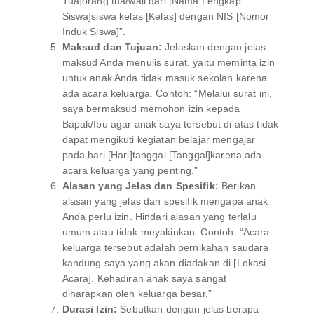
Tua]orang tua/wali dari [Nama Lengkap
Siswa]siswa kelas [Kelas] dengan NIS [Nomor
Induk Siswa]”.
Maksud dan Tujuan:
Jelaskan dengan jelas
maksud Anda menulis surat, yaitu meminta izin
untuk anak Anda tidak masuk sekolah karena
ada acara keluarga. Contoh: “Melalui surat ini,
saya bermaksud memohon izin kepada
Bapak/Ibu agar anak saya tersebut di atas tidak
dapat mengikuti kegiatan belajar mengajar
pada hari [Hari]tanggal [Tanggal]karena ada
acara keluarga yang penting.”
Alasan yang Jelas dan Spesifik:
Berikan
alasan yang jelas dan spesifik mengapa anak
Anda perlu izin. Hindari alasan yang terlalu
umum atau tidak meyakinkan. Contoh: “Acara
keluarga tersebut adalah pernikahan saudara
kandung saya yang akan diadakan di [Lokasi
Acara]. Kehadiran anak saya sangat
diharapkan oleh keluarga besar.”
Durasi Izin:
Sebutkan dengan jelas berapa