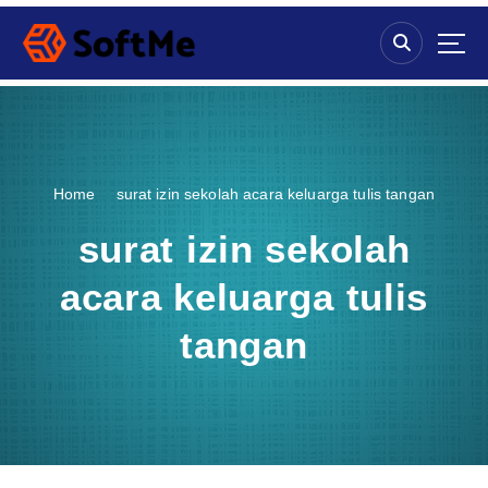
S
k
i
p
t
o
c
o
Home
surat izin sekolah acara keluarga tulis tangan
n
t
surat izin sekolah
e
n
acara keluarga tulis
t
tangan