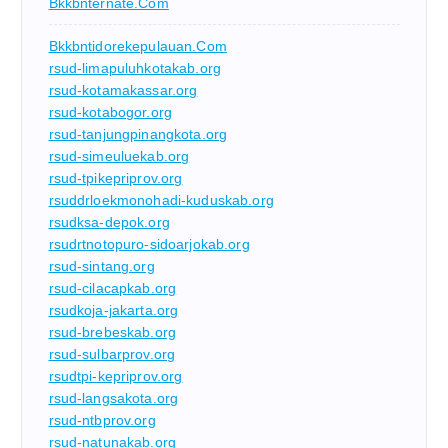
Bkkbnternate.com
Bkkbntidorekepulauan.com
rsud-limapuluhkotakab.org
rsud-kotamakassar.org
rsud-kotabogor.org
rsud-tanjungpinangkota.org
rsud-simeuluekab.org
rsud-tpikepriprov.org
rsuddrloekmonohadi-kuduskab.org
rsudksa-depok.org
rsudrtnotopuro-sidoarjokab.org
rsud-sintang.org
rsud-cilacapkab.org
rsudkoja-jakarta.org
rsud-brebeskab.org
rsud-sulbarprov.org
rsudtpi-kepriprov.org
rsud-langsakota.org
rsud-ntbprov.org
rsud-natunakab.org