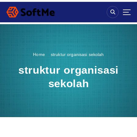
S
k
i
p
t
o
c
o
Home
struktur organisasi sekolah
n
t
struktur organisasi
e
n
sekolah
t