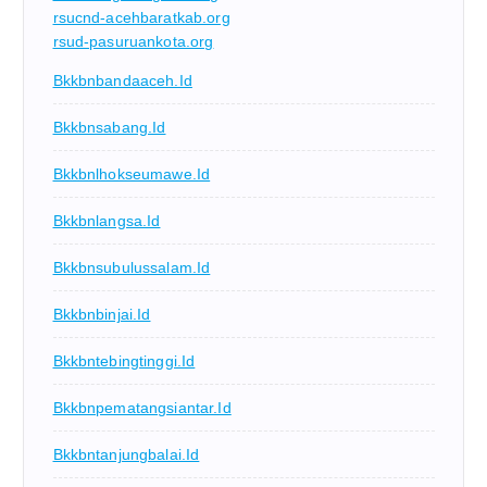
rsucnd-acehbaratkab.org
rsud-pasuruankota.org
Bkkbnbandaaceh.id
Bkkbnsabang.id
Bkkbnlhokseumawe.id
Bkkbnlangsa.id
Bkkbnsubulussalam.id
Bkkbnbinjai.id
Bkkbntebingtinggi.id
Bkkbnpematangsiantar.id
Bkkbntanjungbalai.id