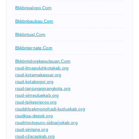
Bkkbnpalopo.com
Bkkbnbaubau.com
Bkkbntual.com
Bkkbnternate.com
Bkkbntidorekepulauan.com
rsud-limapuluhkotakab.org
rsud-kotamakassar.org
rsud-kotabogor.org
rsud-tanjungpinangkota.org
rsud-simeuluekab.org
rsud-tpikepriprov.org
rsuddrloekmonohadi-kuduskab.org
rsudksa-depok.org
rsudrtnotopuro-sidoarjokab.org
rsud-sintang.org
rsud-cilacapkab.org