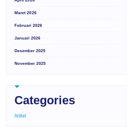
April 2026
Maret 2026
Februari 2026
Januari 2026
Desember 2025
November 2025
Categories
Artikel