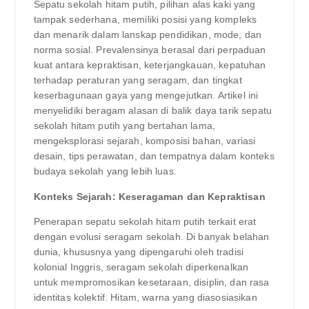
Sepatu sekolah hitam putih, pilihan alas kaki yang
tampak sederhana, memiliki posisi yang kompleks
dan menarik dalam lanskap pendidikan, mode, dan
norma sosial. Prevalensinya berasal dari perpaduan
kuat antara kepraktisan, keterjangkauan, kepatuhan
terhadap peraturan yang seragam, dan tingkat
keserbagunaan gaya yang mengejutkan. Artikel ini
menyelidiki beragam alasan di balik daya tarik sepatu
sekolah hitam putih yang bertahan lama,
mengeksplorasi sejarah, komposisi bahan, variasi
desain, tips perawatan, dan tempatnya dalam konteks
budaya sekolah yang lebih luas.
Konteks Sejarah: Keseragaman dan Kepraktisan
Penerapan sepatu sekolah hitam putih terkait erat
dengan evolusi seragam sekolah. Di banyak belahan
dunia, khususnya yang dipengaruhi oleh tradisi
kolonial Inggris, seragam sekolah diperkenalkan
untuk mempromosikan kesetaraan, disiplin, dan rasa
identitas kolektif. Hitam, warna yang diasosiasikan