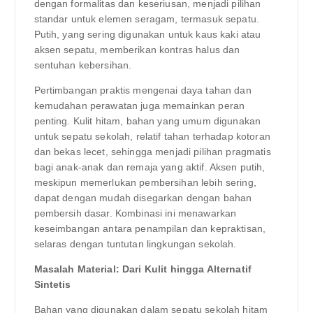
dengan formalitas dan keseriusan, menjadi pilihan
standar untuk elemen seragam, termasuk sepatu.
Putih, yang sering digunakan untuk kaus kaki atau
aksen sepatu, memberikan kontras halus dan
sentuhan kebersihan.
Pertimbangan praktis mengenai daya tahan dan
kemudahan perawatan juga memainkan peran
penting. Kulit hitam, bahan yang umum digunakan
untuk sepatu sekolah, relatif tahan terhadap kotoran
dan bekas lecet, sehingga menjadi pilihan pragmatis
bagi anak-anak dan remaja yang aktif. Aksen putih,
meskipun memerlukan pembersihan lebih sering,
dapat dengan mudah disegarkan dengan bahan
pembersih dasar. Kombinasi ini menawarkan
keseimbangan antara penampilan dan kepraktisan,
selaras dengan tuntutan lingkungan sekolah.
Masalah Material: Dari Kulit hingga Alternatif
Sintetis
Bahan yang digunakan dalam sepatu sekolah hitam