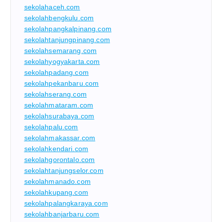
sekolahaceh.com
sekolahbengkulu.com
sekolahpangkalpinang.com
sekolahtanjungpinang.com
sekolahsemarang.com
sekolahyogyakarta.com
sekolahpadang.com
sekolahpekanbaru.com
sekolahserang.com
sekolahmataram.com
sekolahsurabaya.com
sekolahpalu.com
sekolahmakassar.com
sekolahkendari.com
sekolahgorontalo.com
sekolahtanjungselor.com
sekolahmanado.com
sekolahkupang.com
sekolahpalangkaraya.com
sekolahbanjarbaru.com