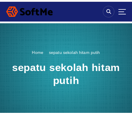
S
k
i
p
t
o
c
o
Home
sepatu sekolah hitam putih
n
t
sepatu sekolah hitam
e
n
putih
t