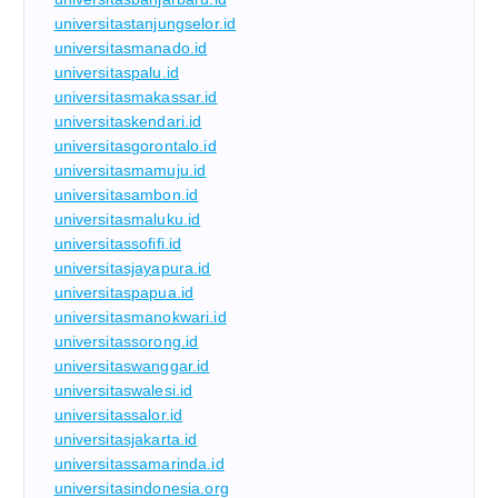
universitastanjungselor.id
universitasmanado.id
universitaspalu.id
universitasmakassar.id
universitaskendari.id
universitasgorontalo.id
universitasmamuju.id
universitasambon.id
universitasmaluku.id
universitassofifi.id
universitasjayapura.id
universitaspapua.id
universitasmanokwari.id
universitassorong.id
universitaswanggar.id
universitaswalesi.id
universitassalor.id
universitasjakarta.id
universitassamarinda.id
universitasindonesia.org