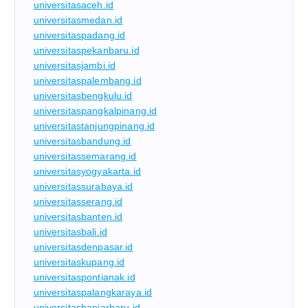
universitasaceh.id
universitasmedan.id
universitaspadang.id
universitaspekanbaru.id
universitasjambi.id
universitaspalembang.id
universitasbengkulu.id
universitaspangkalpinang.id
universitastanjungpinang.id
universitasbandung.id
universitassemarang.id
universitasyogyakarta.id
universitassurabaya.id
universitasserang.id
universitasbanten.id
universitasbali.id
universitasdenpasar.id
universitaskupang.id
universitaspontianak.id
universitaspalangkaraya.id
universitasbanjarbaru.id