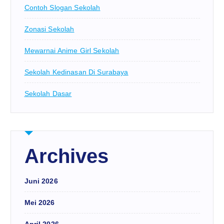
Contoh Slogan Sekolah
Zonasi Sekolah
Mewarnai Anime Girl Sekolah
Sekolah Kedinasan Di Surabaya
Sekolah Dasar
Archives
Juni 2026
Mei 2026