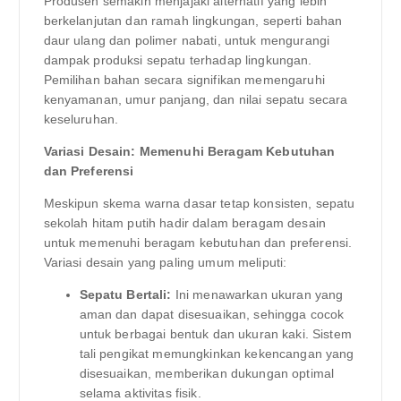
Produsen semakin menjajaki alternatif yang lebih
berkelanjutan dan ramah lingkungan, seperti bahan
daur ulang dan polimer nabati, untuk mengurangi
dampak produksi sepatu terhadap lingkungan.
Pemilihan bahan secara signifikan memengaruhi
kenyamanan, umur panjang, dan nilai sepatu secara
keseluruhan.
Variasi Desain: Memenuhi Beragam Kebutuhan
dan Preferensi
Meskipun skema warna dasar tetap konsisten, sepatu
sekolah hitam putih hadir dalam beragam desain
untuk memenuhi beragam kebutuhan dan preferensi.
Variasi desain yang paling umum meliputi:
Sepatu Bertali:
Ini menawarkan ukuran yang
aman dan dapat disesuaikan, sehingga cocok
untuk berbagai bentuk dan ukuran kaki. Sistem
tali pengikat memungkinkan kekencangan yang
disesuaikan, memberikan dukungan optimal
selama aktivitas fisik.