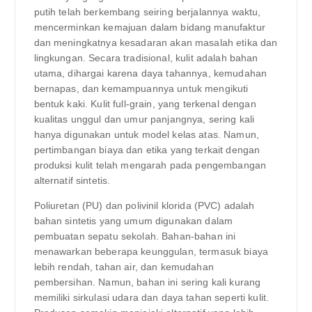
putih telah berkembang seiring berjalannya waktu,
mencerminkan kemajuan dalam bidang manufaktur
dan meningkatnya kesadaran akan masalah etika dan
lingkungan. Secara tradisional, kulit adalah bahan
utama, dihargai karena daya tahannya, kemudahan
bernapas, dan kemampuannya untuk mengikuti
bentuk kaki. Kulit full-grain, yang terkenal dengan
kualitas unggul dan umur panjangnya, sering kali
hanya digunakan untuk model kelas atas. Namun,
pertimbangan biaya dan etika yang terkait dengan
produksi kulit telah mengarah pada pengembangan
alternatif sintetis.
Poliuretan (PU) dan polivinil klorida (PVC) adalah
bahan sintetis yang umum digunakan dalam
pembuatan sepatu sekolah. Bahan-bahan ini
menawarkan beberapa keunggulan, termasuk biaya
lebih rendah, tahan air, dan kemudahan
pembersihan. Namun, bahan ini sering kali kurang
memiliki sirkulasi udara dan daya tahan seperti kulit.