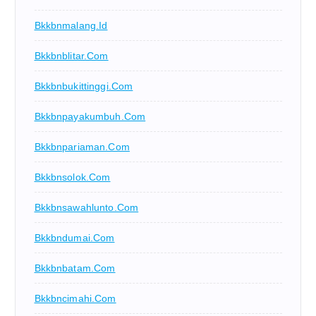
Bkkbnmalang.id
Bkkbnblitar.com
Bkkbnbukittinggi.com
Bkkbnpayakumbuh.com
Bkkbnpariaman.com
Bkkbnsolok.com
Bkkbnsawahlunto.com
Bkkbndumai.com
Bkkbnbatam.com
Bkkbncimahi.com