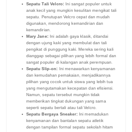
Sepatu Tali Velcro:
Ini sangat populer untuk
anak kecil yang mungkin kesulitan mengikat tali
sepatu. Penutupan Velcro cepat dan mudah
digunakan, mendorong kemandirian dan
kemandirian.
Mary Jane:
Ini adalah gaya klasik, ditandai
dengan ujung kaki yang membulat dan tali
pengikat di punggung kaki. Mereka sering kali
dianggap sebagai pilihan yang lebih formal dan
sangat populer di kalangan anak perempuan.
Sepatu Slip-on:
Ini menawarkan kenyamanan
dan kemudahan pemakaian, menjadikannya
pilihan yang cocok untuk siswa yang lebih tua
yang mengutamakan kecepatan dan efisiensi.
Namun, sepatu tersebut mungkin tidak
memberikan tingkat dukungan yang sama
seperti sepatu bertali atau tali Velcro.
Sepatu Bergaya Sneaker:
Ini memadukan
kenyamanan dan bantalan sepatu atletik
dengan tampilan formal sepatu sekolah hitam