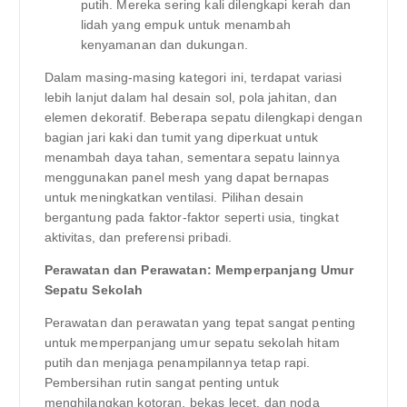
putih. Mereka sering kali dilengkapi kerah dan
lidah yang empuk untuk menambah
kenyamanan dan dukungan.
Dalam masing-masing kategori ini, terdapat variasi
lebih lanjut dalam hal desain sol, pola jahitan, dan
elemen dekoratif. Beberapa sepatu dilengkapi dengan
bagian jari kaki dan tumit yang diperkuat untuk
menambah daya tahan, sementara sepatu lainnya
menggunakan panel mesh yang dapat bernapas
untuk meningkatkan ventilasi. Pilihan desain
bergantung pada faktor-faktor seperti usia, tingkat
aktivitas, dan preferensi pribadi.
Perawatan dan Perawatan: Memperpanjang Umur
Sepatu Sekolah
Perawatan dan perawatan yang tepat sangat penting
untuk memperpanjang umur sepatu sekolah hitam
putih dan menjaga penampilannya tetap rapi.
Pembersihan rutin sangat penting untuk
menghilangkan kotoran, bekas lecet, dan noda