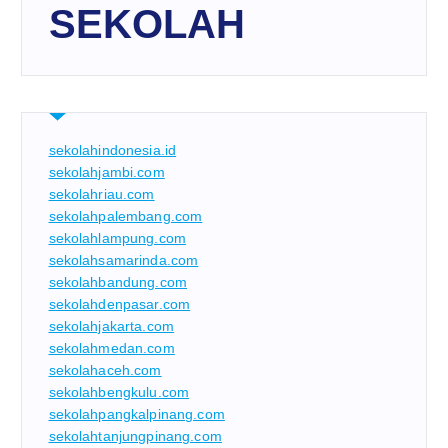
SEKOLAH
sekolahindonesia.id
sekolahjambi.com
sekolahriau.com
sekolahpalembang.com
sekolahlampung.com
sekolahsamarinda.com
sekolahbandung.com
sekolahdenpasar.com
sekolahjakarta.com
sekolahmedan.com
sekolahaceh.com
sekolahbengkulu.com
sekolahpangkalpinang.com
sekolahtanjungpinang.com