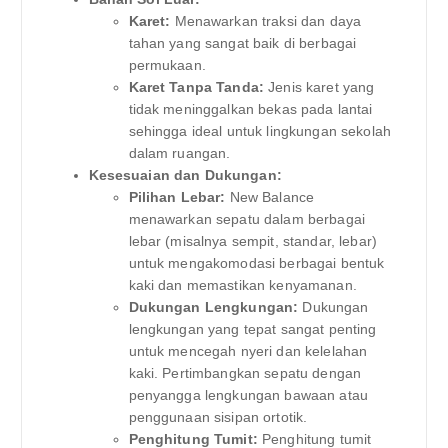
Karet:
Menawarkan traksi dan daya
tahan yang sangat baik di berbagai
permukaan.
Karet Tanpa Tanda:
Jenis karet yang
tidak meninggalkan bekas pada lantai
sehingga ideal untuk lingkungan sekolah
dalam ruangan.
Kesesuaian dan Dukungan:
Pilihan Lebar:
New Balance
menawarkan sepatu dalam berbagai
lebar (misalnya sempit, standar, lebar)
untuk mengakomodasi berbagai bentuk
kaki dan memastikan kenyamanan.
Dukungan Lengkungan:
Dukungan
lengkungan yang tepat sangat penting
untuk mencegah nyeri dan kelelahan
kaki. Pertimbangkan sepatu dengan
penyangga lengkungan bawaan atau
penggunaan sisipan ortotik.
Penghitung Tumit:
Penghitung tumit