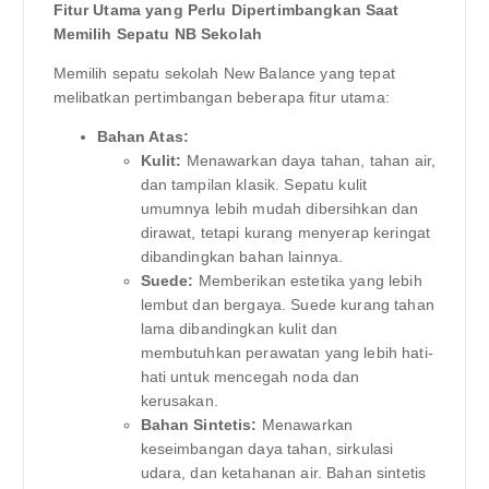
Fitur Utama yang Perlu Dipertimbangkan Saat
Memilih Sepatu NB Sekolah
Memilih sepatu sekolah New Balance yang tepat
melibatkan pertimbangan beberapa fitur utama:
Bahan Atas:
Kulit:
Menawarkan daya tahan, tahan air,
dan tampilan klasik. Sepatu kulit
umumnya lebih mudah dibersihkan dan
dirawat, tetapi kurang menyerap keringat
dibandingkan bahan lainnya.
Suede:
Memberikan estetika yang lebih
lembut dan bergaya. Suede kurang tahan
lama dibandingkan kulit dan
membutuhkan perawatan yang lebih hati-
hati untuk mencegah noda dan
kerusakan.
Bahan Sintetis:
Menawarkan
keseimbangan daya tahan, sirkulasi
udara, dan ketahanan air. Bahan sintetis