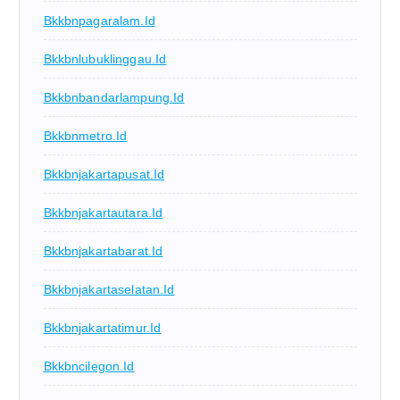
Bkkbnpagaralam.id
Bkkbnlubuklinggau.id
Bkkbnbandarlampung.id
Bkkbnmetro.id
Bkkbnjakartapusat.id
Bkkbnjakartautara.id
Bkkbnjakartabarat.id
Bkkbnjakartaselatan.id
Bkkbnjakartatimur.id
Bkkbncilegon.id