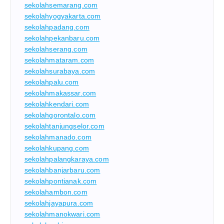
sekolahsemarang.com
sekolahyogyakarta.com
sekolahpadang.com
sekolahpekanbaru.com
sekolahserang.com
sekolahmataram.com
sekolahsurabaya.com
sekolahpalu.com
sekolahmakassar.com
sekolahkendari.com
sekolahgorontalo.com
sekolahtanjungselor.com
sekolahmanado.com
sekolahkupang.com
sekolahpalangkaraya.com
sekolahbanjarbaru.com
sekolahpontianak.com
sekolahambon.com
sekolahjayapura.com
sekolahmanokwari.com