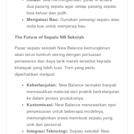
dua pasang sepatu agar setiap pasang sepatu
bisa keluar dan pulih.
Mengatasi Bau:
Gunakan pewangi sepatu atau
soda kue untuk menyerap bau.
The Future of Sepatu NB Sekolah
Pasar sepatu sekolah New Balance kemungkinan
akan terus tumbuh seiring dengan perluasan
penawaran dan daya tarik merek tersebut kepada
khalayak yang lebih luas. Tren yang perlu
diperhatikan meliputi:
Keberlanjutan:
New Balance semakin banyak
memasukkan material dan praktik berkelanjutan
ke dalam proses produksinya.
Kustomisasi:
New Balance menawarkan opsi
penyesuaian untuk beberapa modelnya,
memungkinkan siswa membuat sepatu yang
unik dan personal.
Integrasi Teknologi:
Sepatu sekolah New