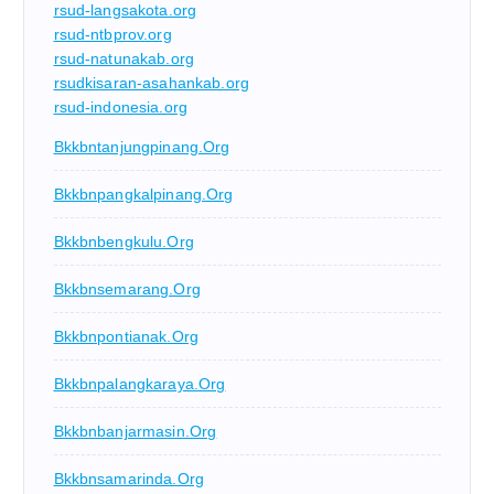
rsud-langsakota.org
rsud-ntbprov.org
rsud-natunakab.org
rsudkisaran-asahankab.org
rsud-indonesia.org
Bkkbntanjungpinang.org
Bkkbnpangkalpinang.org
Bkkbnbengkulu.org
Bkkbnsemarang.org
Bkkbnpontianak.org
Bkkbnpalangkaraya.org
Bkkbnbanjarmasin.org
Bkkbnsamarinda.org