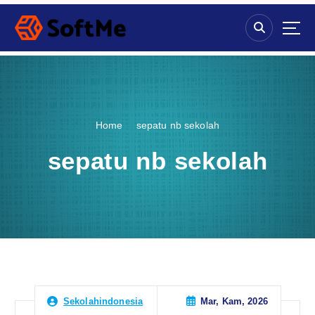
S
k
i
p
t
o
c
o
Home
sepatu nb sekolah
n
t
sepatu nb sekolah
e
n
t
Mar, Kam, 2026
Sekolahindonesia