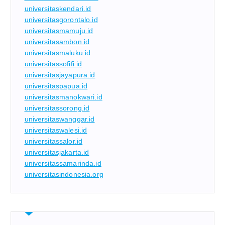
universitaskendari.id
universitasgorontalo.id
universitasmamuju.id
universitasambon.id
universitasmaluku.id
universitassofifi.id
universitasjayapura.id
universitaspapua.id
universitasmanokwari.id
universitassorong.id
universitaswanggar.id
universitaswalesi.id
universitassalor.id
universitasjakarta.id
universitassamarinda.id
universitasindonesia.org