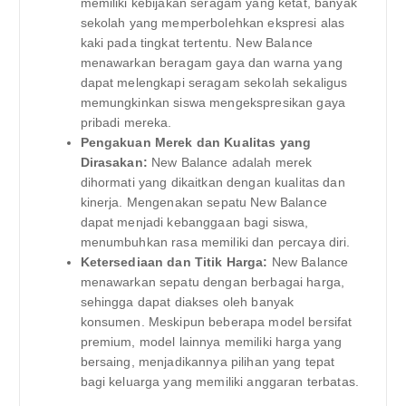
memiliki kebijakan seragam yang ketat, banyak
sekolah yang memperbolehkan ekspresi alas
kaki pada tingkat tertentu. New Balance
menawarkan beragam gaya dan warna yang
dapat melengkapi seragam sekolah sekaligus
memungkinkan siswa mengekspresikan gaya
pribadi mereka.
Pengakuan Merek dan Kualitas yang
Dirasakan:
New Balance adalah merek
dihormati yang dikaitkan dengan kualitas dan
kinerja. Mengenakan sepatu New Balance
dapat menjadi kebanggaan bagi siswa,
menumbuhkan rasa memiliki dan percaya diri.
Ketersediaan dan Titik Harga:
New Balance
menawarkan sepatu dengan berbagai harga,
sehingga dapat diakses oleh banyak
konsumen. Meskipun beberapa model bersifat
premium, model lainnya memiliki harga yang
bersaing, menjadikannya pilihan yang tepat
bagi keluarga yang memiliki anggaran terbatas.