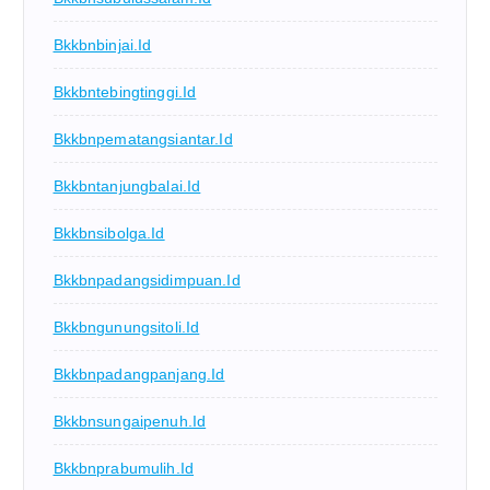
Bkkbnbinjai.id
Bkkbntebingtinggi.id
Bkkbnpematangsiantar.id
Bkkbntanjungbalai.id
Bkkbnsibolga.id
Bkkbnpadangsidimpuan.id
Bkkbngunungsitoli.id
Bkkbnpadangpanjang.id
Bkkbnsungaipenuh.id
Bkkbnprabumulih.id