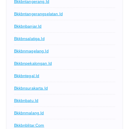
Bkkbntangerang.id
Bkkbntangerangselatan.id
Bkkbnbanjar.id
Bkkbnsalatiga.id
Bkkbnmagelang.id
Bkkbnpekalongan.id
Bkkbntegal.id
Bkkbnsurakarta.id
Bkkbnbatu.id
Bkkbnmalang.id
Bkkbnblitar.com