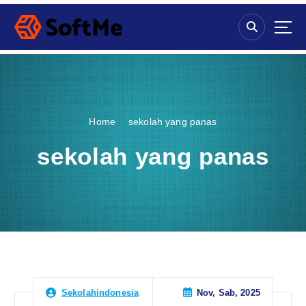
S
k
i
p
t
o
c
o
Home
sekolah yang panas
n
t
sekolah yang panas
e
n
t
Nov, Sab, 2025
Sekolahindonesia