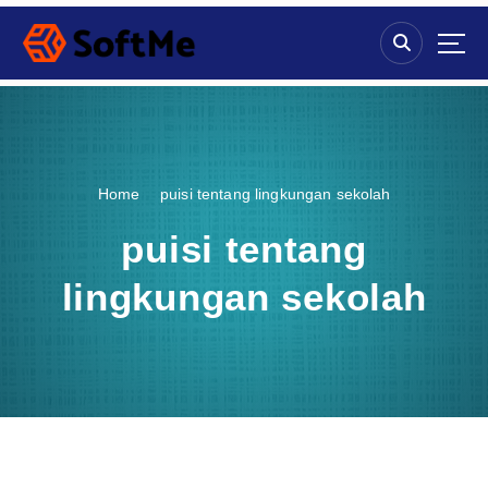
S
k
i
p
t
o
c
o
Home
puisi tentang lingkungan sekolah
n
t
puisi tentang
e
n
lingkungan sekolah
t