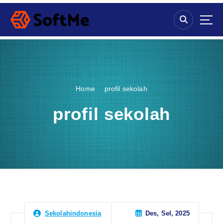
S
k
i
p
t
o
c
o
Home
profil sekolah
n
t
profil sekolah
e
n
t
Des, Sel, 2025
Sekolahindonesia