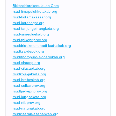
Bkkbntidorekepulauan.com
rsud-limapuluhkotakab.org
rsud-kotamakassar.org
rsud-kotabogor.org
rsud-tanjungpinangkota.org
rsud-simeuluekab.org
rsud-tpikepriprov.org
rsuddrloekmonohadi-kuduskab.org
rsudksa-depok.org
rsudrtnotopuro-sidoarjokab.org
rsud-sintang.org
rsud-cilacapkab.org
rsudkoja-jakarta.org
rsud-brebeskab.org
rsud-sulbarprov.org
rsudtpi-kepriprov.org
rsud-langsakota.org
rsud-ntbprov.org
rsud-natunakab.org
rsudkisaran-asahankab.org