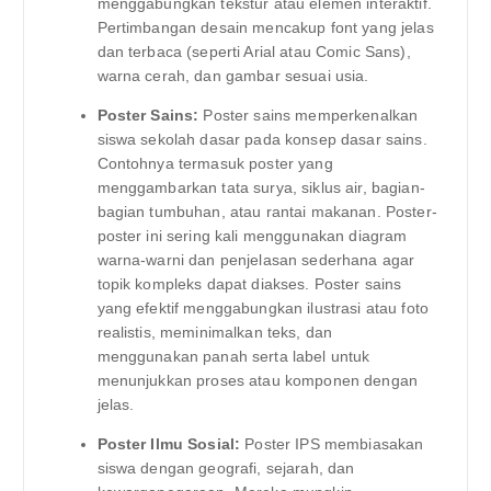
menggabungkan tekstur atau elemen interaktif.
Pertimbangan desain mencakup font yang jelas
dan terbaca (seperti Arial atau Comic Sans),
warna cerah, dan gambar sesuai usia.
Poster Sains:
Poster sains memperkenalkan
siswa sekolah dasar pada konsep dasar sains.
Contohnya termasuk poster yang
menggambarkan tata surya, siklus air, bagian-
bagian tumbuhan, atau rantai makanan. Poster-
poster ini sering kali menggunakan diagram
warna-warni dan penjelasan sederhana agar
topik kompleks dapat diakses. Poster sains
yang efektif menggabungkan ilustrasi atau foto
realistis, meminimalkan teks, dan
menggunakan panah serta label untuk
menunjukkan proses atau komponen dengan
jelas.
Poster Ilmu Sosial:
Poster IPS membiasakan
siswa dengan geografi, sejarah, dan