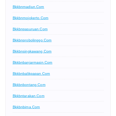
Bkkbnmadiun.com
Bkkbnmojokerto.com
Bkkbnpasuruan.com
Bkkbnprobolinggo.com
Bkkbnsingkawang.com
Bkkbnbanjarmasin.com
Bkkbnbalikpapan.com
Bkkbnbontang.com
Bkkbntarakan.com
Bkkbnbima.com