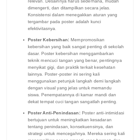
relevan. Desainnya harus sederhana, mudah
dimengerti, dan ditampilkan secara jelas.
Konsistensi dalam menegakkan aturan yang
tergambar pada poster adalah kunci
efektivitasnya.
Poster Kebersihan:
Mempromosikan
kebersihan yang baik sangat penting di sekolah
dasar. Poster kebersihan menggambarkan
teknik mencuci tangan yang benar, pentingnya
menyikat gigi, dan praktik terkait kesehatan
lainnya. Poster-poster ini sering kali
menggunakan petunjuk langkah demi langkah
dengan visual yang jelas untuk memandu
siswa. Penempatannya di kamar mandi dan
dekat tempat cuci tangan sangatlah penting.
Poster Anti-Penindasan:
Poster anti-intimidasi
bertujuan untuk meningkatkan kesadaran
tentang penindasan, konsekuensinya, dan
strategi untuk mencegahnya. Mereka sering kali