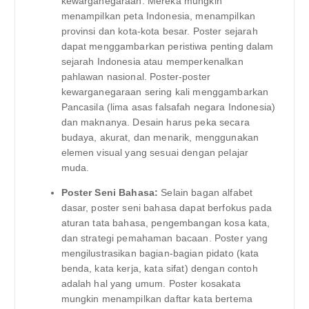
kewarganegaraan. Mereka mungkin
menampilkan peta Indonesia, menampilkan
provinsi dan kota-kota besar. Poster sejarah
dapat menggambarkan peristiwa penting dalam
sejarah Indonesia atau memperkenalkan
pahlawan nasional. Poster-poster
kewarganegaraan sering kali menggambarkan
Pancasila (lima asas falsafah negara Indonesia)
dan maknanya. Desain harus peka secara
budaya, akurat, dan menarik, menggunakan
elemen visual yang sesuai dengan pelajar
muda.
Poster Seni Bahasa:
Selain bagan alfabet
dasar, poster seni bahasa dapat berfokus pada
aturan tata bahasa, pengembangan kosa kata,
dan strategi pemahaman bacaan. Poster yang
mengilustrasikan bagian-bagian pidato (kata
benda, kata kerja, kata sifat) dengan contoh
adalah hal yang umum. Poster kosakata
mungkin menampilkan daftar kata bertema