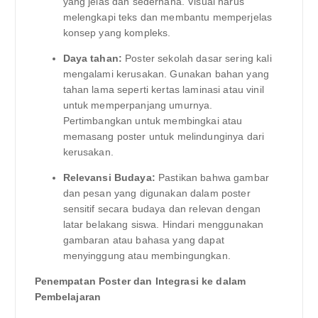
yang jelas dan sederhana. Visual harus
melengkapi teks dan membantu memperjelas
konsep yang kompleks.
Daya tahan:
Poster sekolah dasar sering kali
mengalami kerusakan. Gunakan bahan yang
tahan lama seperti kertas laminasi atau vinil
untuk memperpanjang umurnya.
Pertimbangkan untuk membingkai atau
memasang poster untuk melindunginya dari
kerusakan.
Relevansi Budaya:
Pastikan bahwa gambar
dan pesan yang digunakan dalam poster
sensitif secara budaya dan relevan dengan
latar belakang siswa. Hindari menggunakan
gambaran atau bahasa yang dapat
menyinggung atau membingungkan.
Penempatan Poster dan Integrasi ke dalam
Pembelajaran