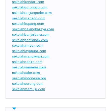
sekolahkendari.com
sekolahgorontalo.com
sekolahtanjungselor.com
sekolahmanado.com
sekolahkupang.com
sekolahpalangkaraya.com
sekolahbanjarbaru.com
sekolahpontianak.com
sekolahambon.com
sekolahjayapura.com
sekolahmanokwari.com
sekolahnabire.com
sekolahwamena.com
sekolahsalor.com
sekolahindonesia.org
sekolahsorong.com
sekolahmamuju.com