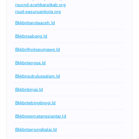
rsucnd-acehbaratkab.org
rsud-pasuruankota.org
Bkkbnbandaaceh.id
Bkkbnsabang.id
Bkkbnlhokseumawe.id
Bkkbnlangsa.id
Bkkbnsubulussalam.id
Bkkbnbinjai.id
Bkkbntebingtinggi.id
Bkkbnpematangsiantar.id
Bkkbntanjungbalai.id