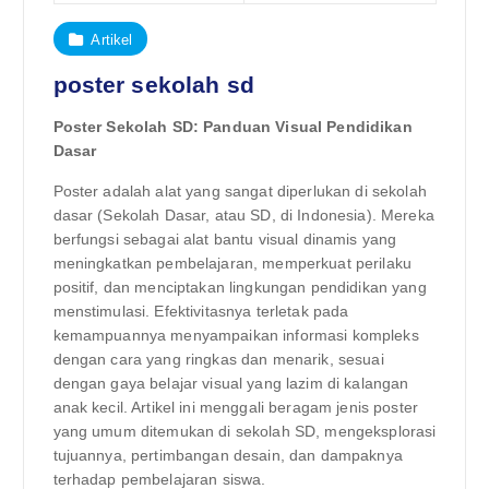
Artikel
poster sekolah sd
Poster Sekolah SD: Panduan Visual Pendidikan
Dasar
Poster adalah alat yang sangat diperlukan di sekolah
dasar (Sekolah Dasar, atau SD, di Indonesia). Mereka
berfungsi sebagai alat bantu visual dinamis yang
meningkatkan pembelajaran, memperkuat perilaku
positif, dan menciptakan lingkungan pendidikan yang
menstimulasi. Efektivitasnya terletak pada
kemampuannya menyampaikan informasi kompleks
dengan cara yang ringkas dan menarik, sesuai
dengan gaya belajar visual yang lazim di kalangan
anak kecil. Artikel ini menggali beragam jenis poster
yang umum ditemukan di sekolah SD, mengeksplorasi
tujuannya, pertimbangan desain, dan dampaknya
terhadap pembelajaran siswa.