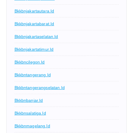
Bkkbnjakartautara.id
Bkkbnjakartabarat.id
Bkkbnjakartaselatan.id
Bkkbnjakartatimur.id
Bkkbncilegon.id
Bkkbntangerang.id
Bkkbntangerangselatan.id
Bkkbnbanjar.id
Bkkbnsalatiga.id
Bkkbnmagelang.id