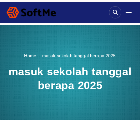
S
k
i
p
t
o
c
o
Home
masuk sekolah tanggal berapa 2025
n
t
masuk sekolah tanggal
e
n
berapa 2025
t