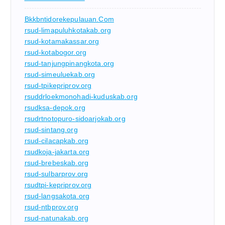
Bkkbntidorekepulauan.com
rsud-limapuluhkotakab.org
rsud-kotamakassar.org
rsud-kotabogor.org
rsud-tanjungpinangkota.org
rsud-simeuluekab.org
rsud-tpikepriprov.org
rsuddrloekmonohadi-kuduskab.org
rsudksa-depok.org
rsudrtnotopuro-sidoarjokab.org
rsud-sintang.org
rsud-cilacapkab.org
rsudkoja-jakarta.org
rsud-brebeskab.org
rsud-sulbarprov.org
rsudtpi-kepriprov.org
rsud-langsakota.org
rsud-ntbprov.org
rsud-natunakab.org