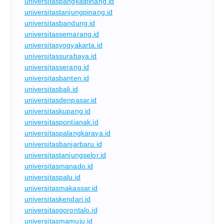
universitaspangkalpinang.id
universitastanjungpinang.id
universitasbandung.id
universitassemarang.id
universitasyogyakarta.id
universitassurabaya.id
universitasserang.id
universitasbanten.id
universitasbali.id
universitasdenpasar.id
universitaskupang.id
universitaspontianak.id
universitaspalangkaraya.id
universitasbanjarbaru.id
universitastanjungselor.id
universitasmanado.id
universitaspalu.id
universitasmakassar.id
universitaskendari.id
universitasgorontalo.id
universitasmamuju.id