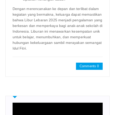
Dengan merencanakan ke depan dan terlibat dalam
kegiatan yang bermakna, keluarga dapat memastikan
bahwa Libur Lebaran 2025 menjadi pengalaman yang
berkesan dan memperkaya bagi anak-anak sekolah di
Indonesia. Liburan ini menawarkan kesempatan unik
untuk belajar, menumbuhkan, dan memperkuat
hubungan kekeluargaan sambil merayakan semangat
Idul Fitri.
Comments 0