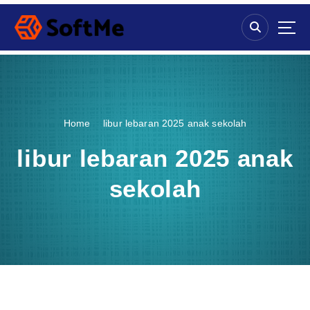
S
k
i
p
t
o
c
o
Home
libur lebaran 2025 anak sekolah
n
t
libur lebaran 2025 anak
e
n
sekolah
t