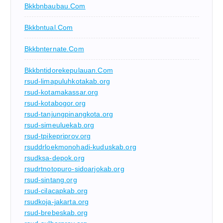
Bkkbnbaubau.com
Bkkbntual.com
Bkkbnternate.com
Bkkbntidorekepulauan.com
rsud-limapuluhkotakab.org
rsud-kotamakassar.org
rsud-kotabogor.org
rsud-tanjungpinangkota.org
rsud-simeuluekab.org
rsud-tpikepriprov.org
rsuddrloekmonohadi-kuduskab.org
rsudksa-depok.org
rsudrtnotopuro-sidoarjokab.org
rsud-sintang.org
rsud-cilacapkab.org
rsudkoja-jakarta.org
rsud-brebeskab.org