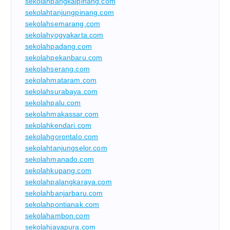
sekolahpangkalpinang.com
sekolahtanjungpinang.com
sekolahsemarang.com
sekolahyogyakarta.com
sekolahpadang.com
sekolahpekanbaru.com
sekolahserang.com
sekolahmataram.com
sekolahsurabaya.com
sekolahpalu.com
sekolahmakassar.com
sekolahkendari.com
sekolahgorontalo.com
sekolahtanjungselor.com
sekolahmanado.com
sekolahkupang.com
sekolahpalangkaraya.com
sekolahbanjarbaru.com
sekolahpontianak.com
sekolahambon.com
sekolahjayapura.com