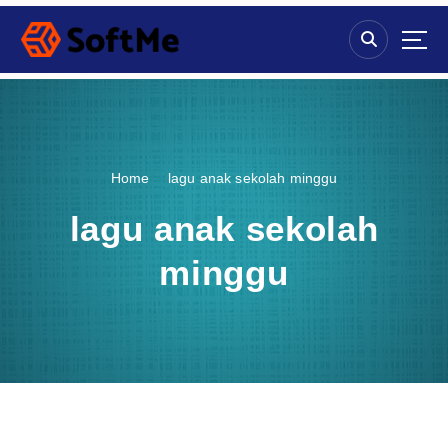
S
k
i
p
t
o
c
o
Home
lagu anak sekolah minggu
n
t
lagu anak sekolah
e
n
minggu
t