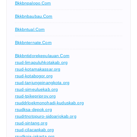
Bkkbnpalopo.com
Bkkbnbaubau.com
Bkkbntual.com
Bkkbnternate.com
Bkkbntidorekepulauan.com
rsud-limapuluhkotakab.org
rsud-kotamakassar.org
rsud-kotabogor.org
rsud-tanjungpinangkota.org
rsud-simeuluekab.org
rsud-tpikepriprov.org
rsuddrloekmonohadi-kuduskab.org
rsudksa-depok.org
rsudrtnotopuro-sidoarjokab.org
rsud-sintang.org
rsud-cilacapkab.org
rsudkoja-jakarta.org