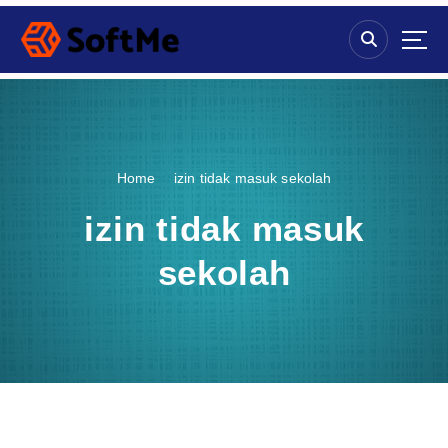
S
k
i
p
t
o
c
o
Home
izin tidak masuk sekolah
n
t
izin tidak masuk
e
n
sekolah
t