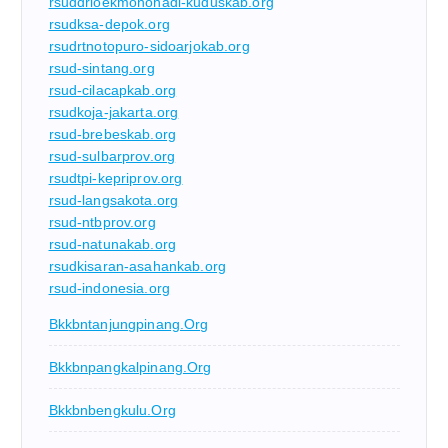
rsuddrloekmonohadi-kuduskab.org
rsudksa-depok.org
rsudrtnotopuro-sidoarjokab.org
rsud-sintang.org
rsud-cilacapkab.org
rsudkoja-jakarta.org
rsud-brebeskab.org
rsud-sulbarprov.org
rsudtpi-kepriprov.org
rsud-langsakota.org
rsud-ntbprov.org
rsud-natunakab.org
rsudkisaran-asahankab.org
rsud-indonesia.org
Bkkbntanjungpinang.org
Bkkbnpangkalpinang.org
Bkkbnbengkulu.org