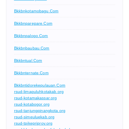
Bkkbnkotamobagu.com
Bkkbnparepare.com
Bkkbnpalopo.com
Bkkbnbaubau.com
Bkkbntual.com
Bkkbnternate.com
Bkkbntidorekepulauan.com
rsud-limapuluhkotakab.org
rsud-kotamakassar.org
rsud-kotabogor.org
rsud-tanjungpinangkota.org
rsud-simeuluekab.org
rsud-tpikepriprov.org