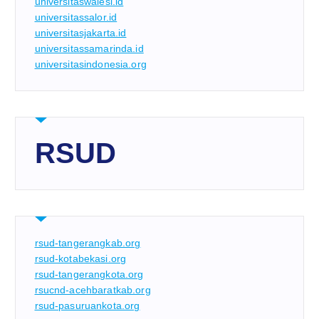
universitaswalesi.id
universitassalor.id
universitasjakarta.id
universitassamarinda.id
universitasindonesia.org
RSUD
rsud-tangerangkab.org
rsud-kotabekasi.org
rsud-tangerangkota.org
rsucnd-acehbaratkab.org
rsud-pasuruankota.org