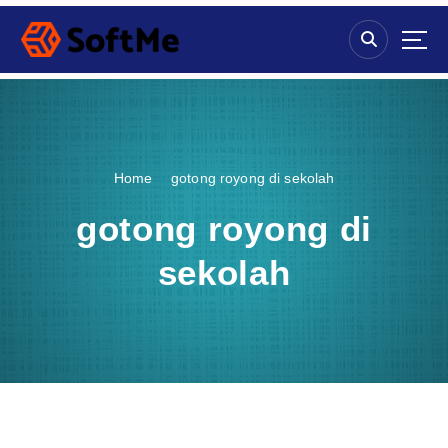
S
k
i
p
t
o
c
o
Home
gotong royong di sekolah
n
t
gotong royong di
e
n
sekolah
t