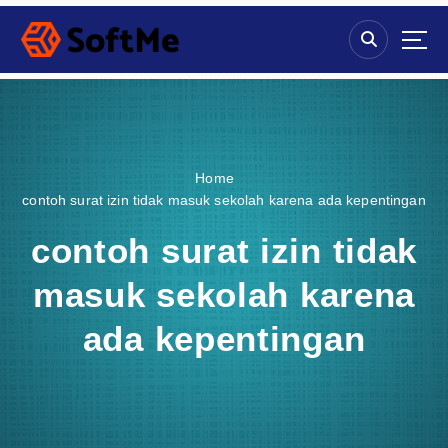
S
k
i
p
t
o
c
o
Home
n
contoh surat izin tidak masuk sekolah karena ada kepentingan
t
e
contoh surat izin tidak
n
t
masuk sekolah karena
ada kepentingan