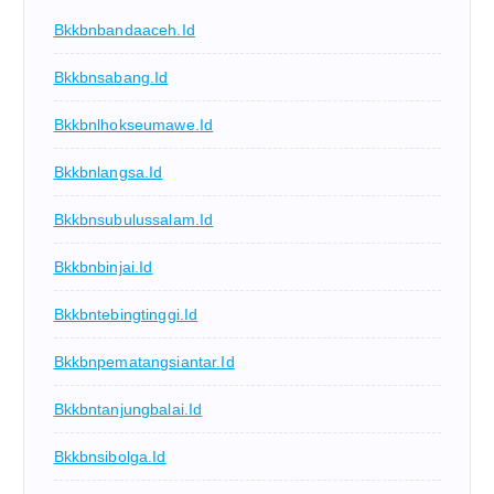
Bkkbnbandaaceh.id
Bkkbnsabang.id
Bkkbnlhokseumawe.id
Bkkbnlangsa.id
Bkkbnsubulussalam.id
Bkkbnbinjai.id
Bkkbntebingtinggi.id
Bkkbnpematangsiantar.id
Bkkbntanjungbalai.id
Bkkbnsibolga.id