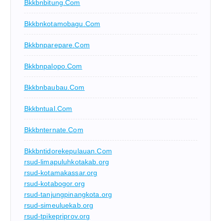
Bkkbnbitung.com
Bkkbnkotamobagu.com
Bkkbnparepare.com
Bkkbnpalopo.com
Bkkbnbaubau.com
Bkkbntual.com
Bkkbnternate.com
Bkkbntidorekepulauan.com
rsud-limapuluhkotakab.org
rsud-kotamakassar.org
rsud-kotabogor.org
rsud-tanjungpinangkota.org
rsud-simeuluekab.org
rsud-tpikepriprov.org