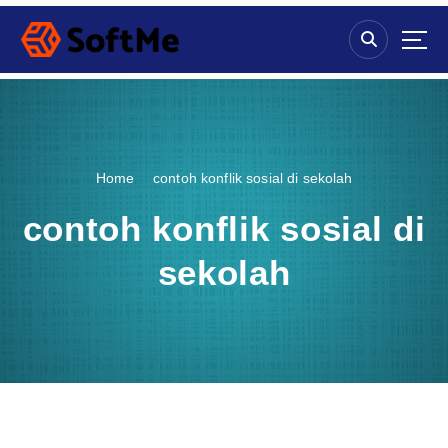
S
k
i
p
t
o
c
o
Home
contoh konflik sosial di sekolah
n
t
contoh konflik sosial di
e
n
sekolah
t