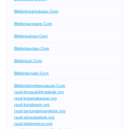
Bkkbnkotamobagu.com
Bkkbnparepare.com
Bkkbnpalopo.com
Bkkbnbaubau.com
Bkkbntual.com
Bkkbnternate.com
Bkkbntidorekepulauan.com
rsud-limapuluhkotakab.org
rsud-kotamakassar.org
rsud-kotabogor.org
rsud-tanjungpinangkota.org
rsud-simeuluekab.org
rsud-tpikepriprov.org