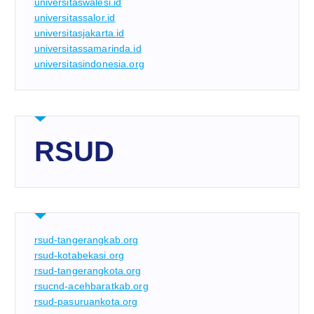
universitaswalesi.id
universitassalor.id
universitasjakarta.id
universitassamarinda.id
universitasindonesia.org
RSUD
rsud-tangerangkab.org
rsud-kotabekasi.org
rsud-tangerangkota.org
rsucnd-acehbaratkab.org
rsud-pasuruankota.org