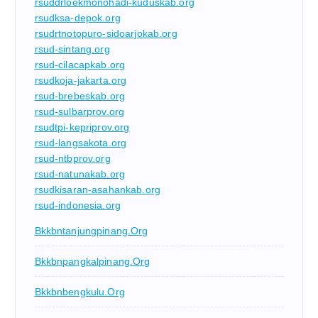
rsuddrloekmonohadi-kuduskab.org
rsudksa-depok.org
rsudrtnotopuro-sidoarjokab.org
rsud-sintang.org
rsud-cilacapkab.org
rsudkoja-jakarta.org
rsud-brebeskab.org
rsud-sulbarprov.org
rsudtpi-kepriprov.org
rsud-langsakota.org
rsud-ntbprov.org
rsud-natunakab.org
rsudkisaran-asahankab.org
rsud-indonesia.org
Bkkbntanjungpinang.org
Bkkbnpangkalpinang.org
Bkkbnbengkulu.org