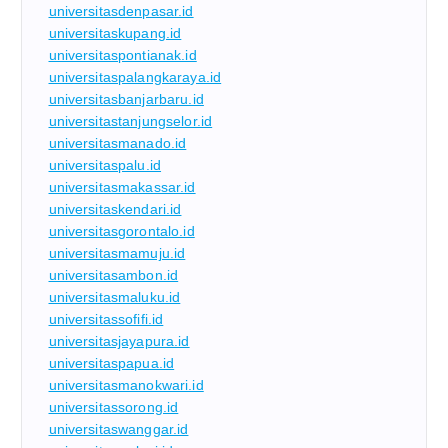
universitasdenpasar.id
universitaskupang.id
universitaspontianak.id
universitaspalangkaraya.id
universitasbanjarbaru.id
universitastanjungselor.id
universitasmanado.id
universitaspalu.id
universitasmakassar.id
universitaskendari.id
universitasgorontalo.id
universitasmamuju.id
universitasambon.id
universitasmaluku.id
universitassofifi.id
universitasjayapura.id
universitaspapua.id
universitasmanokwari.id
universitassorong.id
universitaswanggar.id