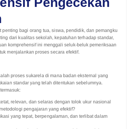
ensif Pengecekan
h
 penting bagi orang tua, siswa, pendidik, dan pemangku
ting dari kualitas sekolah, kepatuhan terhadap standar,
uan komprehensif ini menggali seluk-beluk pemeriksaan
tuk menjalankan proses secara efektif.
dalah proses sukarela di mana badan eksternal yang
aian standar yang telah ditentukan sebelumnya.
 termasuk:
tat, relevan, dan selaras dengan tolok ukur nasional
etodologi pengajaran yang efektif?
ikasi yang tepat, berpengalaman, dan terlibat dalam