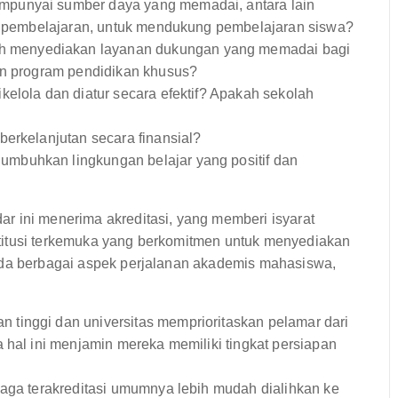
punyai sumber daya yang memadai, antara lain
ri pembelajaran, untuk mendukung pembelajaran siswa?
h menyediakan layanan dukungan yang memadai bagi
an program pendidikan khusus?
elola dan diatur secara efektif? Apakah sekolah
berkelanjutan secara finansial?
mbuhkan lingkungan belajar yang positif dan
r ini menerima akreditasi, yang memberi isyarat
titusi terkemuka yang berkomitmen untuk menyediakan
pada berbagai aspek perjalanan akademis mahasiswa,
 tinggi dan universitas memprioritaskan pelamar dari
 hal ini menjamin mereka memiliki tingkat persiapan
aga terakreditasi umumnya lebih mudah dialihkan ke