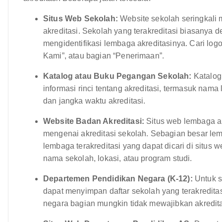
Situs Web Sekolah:
Website sekolah seringkali 
akreditasi. Sekolah yang terakreditasi biasanya
mengidentifikasi lembaga akreditasinya. Cari logo
Kami”, atau bagian “Penerimaan”.
Katalog atau Buku Pegangan Sekolah:
Katalog
informasi rinci tentang akreditasi, termasuk nama l
dan jangka waktu akreditasi.
Website Badan Akreditasi:
Situs web lembaga akr
mengenai akreditasi sekolah. Sebagian besar lemb
lembaga terakreditasi yang dapat dicari di situs
nama sekolah, lokasi, atau program studi.
Departemen Pendidikan Negara (K-12):
Untuk s
dapat menyimpan daftar sekolah yang terakredita
negara bagian mungkin tidak mewajibkan akredita