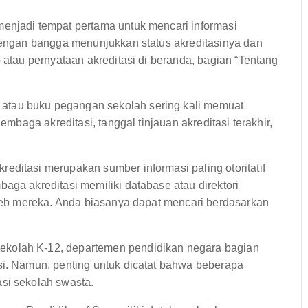
menjadi tempat pertama untuk mencari informasi
 dengan bangga menunjukkan status akreditasinya dan
 atau pernyataan akreditasi di beranda, bagian “Tentang
 atau buku pegangan sekolah sering kali memuat
embaga akreditasi, tanggal tinjauan akreditasi terakhir,
editasi merupakan sumber informasi paling otoritatif
aga akreditasi memiliki database atau direktori
 web mereka. Anda biasanya dapat mencari berdasarkan
ekolah K-12, departemen pendidikan negara bagian
si. Namun, penting untuk dicatat bahwa beberapa
si sekolah swasta.