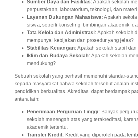
Sumber Daya dan Fasilitas:
Apakah sekolah mem
perpustakaan, laboratorium, teknologi, dan mate
Layanan Dukungan Mahasiswa:
Apakah sekola
siswa, seperti konseling, bimbingan akademik, d
Tata Kelola dan Administrasi:
Apakah sekolah dik
mempunyai kebijakan dan prosedur yang jelas?
Stabilitas Keuangan:
Apakah sekolah stabil dan 
Iklim dan Budaya Sekolah:
Apakah sekolah menu
mendukung?
Sebuah sekolah yang berhasil memenuhi standar-standa
kepada masyarakat bahwa sekolah tersebut adalah ins
pendidikan berkualitas. Akreditasi dapat berdampak 
antara lain:
Penerimaan Perguruan Tinggi:
Banyak perguruan
sekolah menengah atas yang terakreditasi, karena
akademik tertentu.
Transfer Kredit:
Kredit yang diperoleh pada lemb