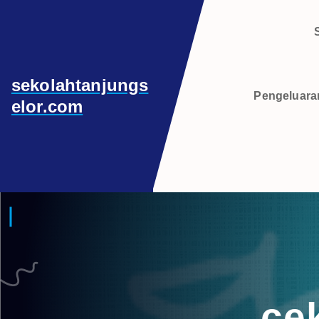
S
k
i
p
t
sekolahtanjungs
Pengeluara
o
elor.com
c
o
n
t
e
n
t
ce