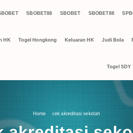
SBOBET
SBOBET88
SBOBET
SBOBET88
SPB
n HK
Togel Hongkong
Keluaran HK
Judi Bola
Togel SDY
Home
cek akreditasi sekolah
k akreditasi seko