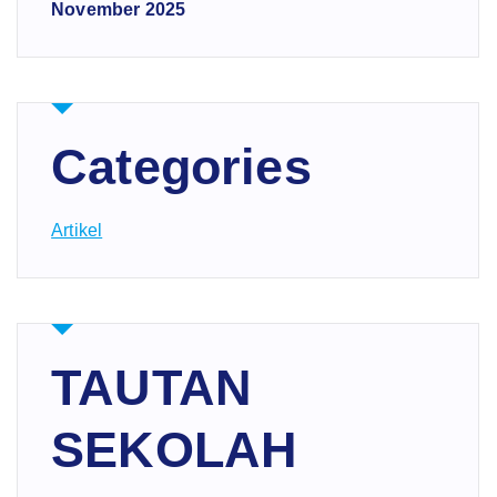
November 2025
Categories
Artikel
TAUTAN
SEKOLAH