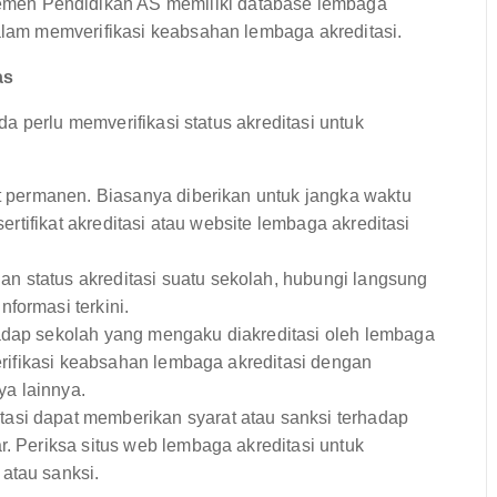
men Pendidikan AS memiliki database lembaga
dalam memverifikasi keabsahan lembaga akreditasi.
as
a perlu memverifikasi status akreditasi untuk
:
at permanen. Biasanya diberikan untuk jangka waktu
sertifikat akreditasi atau website lembaga akreditasi
n status akreditasi suatu sekolah, hubungi langsung
formasi terkini.
hadap sekolah yang mengaku diakreditasi oleh lembaga
verifikasi keabsahan lembaga akreditasi dengan
a lainnya.
asi dapat memberikan syarat atau sanksi terhadap
r. Periksa situs web lembaga akreditasi untuk
atau sanksi.