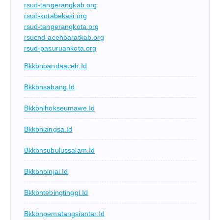
rsud-tangerangkab.org
rsud-kotabekasi.org
rsud-tangerangkota.org
rsucnd-acehbaratkab.org
rsud-pasuruankota.org
Bkkbnbandaaceh.id
Bkkbnsabang.id
Bkkbnlhokseumawe.id
Bkkbnlangsa.id
Bkkbnsubulussalam.id
Bkkbnbinjai.id
Bkkbntebingtinggi.id
Bkkbnpematangsiantar.id