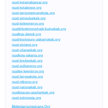
rsud-kotamakassar.org
rsud-kotabogor.org
rsud-tanjungpinangkota.org
rsud-simeuluekab.org
rsud-tpikepriprov.org
rsuddrloekmonohadi-kuduskab.org
rsudksa-depok.org
rsudrtnotopuro-sidoarjokab.org
rsud-sintang.org
rsud-cilacapkab.org
rsudkoja-jakarta.org
rsud-brebeskab.org
rsud-sulbarprov.org
rsudtpi-kepriprov.org
rsud-langsakota.org
rsud-ntbprov.org
rsud-natunakab.org
rsudkisaran-asahankab.org
rsud-indonesia.org
Bkkbntanjungpinang.org