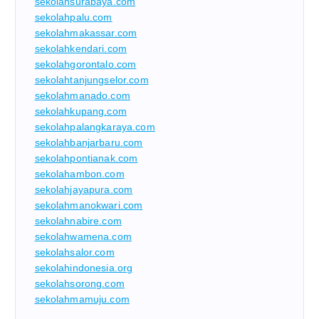
sekolahsurabaya.com
sekolahpalu.com
sekolahmakassar.com
sekolahkendari.com
sekolahgorontalo.com
sekolahtanjungselor.com
sekolahmanado.com
sekolahkupang.com
sekolahpalangkaraya.com
sekolahbanjarbaru.com
sekolahpontianak.com
sekolahambon.com
sekolahjayapura.com
sekolahmanokwari.com
sekolahnabire.com
sekolahwamena.com
sekolahsalor.com
sekolahindonesia.org
sekolahsorong.com
sekolahmamuju.com