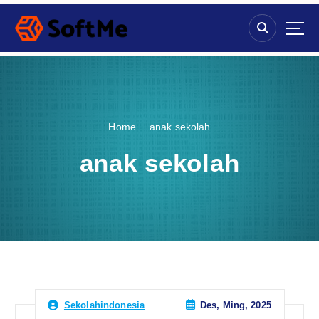
S
k
i
p
t
o
c
o
Home
anak sekolah
n
t
anak sekolah
e
n
t
Des, Ming, 2025
Sekolahindonesia