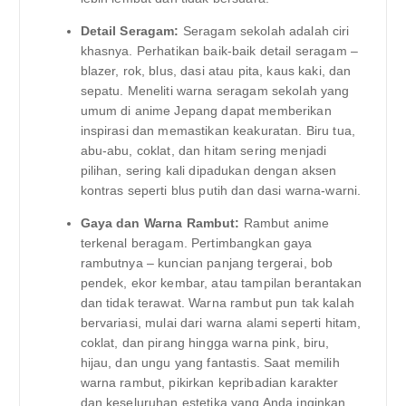
Detail Seragam:
Seragam sekolah adalah ciri
khasnya. Perhatikan baik-baik detail seragam –
blazer, rok, blus, dasi atau pita, kaus kaki, dan
sepatu. Meneliti warna seragam sekolah yang
umum di anime Jepang dapat memberikan
inspirasi dan memastikan keakuratan. Biru tua,
abu-abu, coklat, dan hitam sering menjadi
pilihan, sering kali dipadukan dengan aksen
kontras seperti blus putih dan dasi warna-warni.
Gaya dan Warna Rambut:
Rambut anime
terkenal beragam. Pertimbangkan gaya
rambutnya – kuncian panjang tergerai, bob
pendek, ekor kembar, atau tampilan berantakan
dan tidak terawat. Warna rambut pun tak kalah
bervariasi, mulai dari warna alami seperti hitam,
coklat, dan pirang hingga warna pink, biru,
hijau, dan ungu yang fantastis. Saat memilih
warna rambut, pikirkan kepribadian karakter
dan keseluruhan estetika yang Anda inginkan.