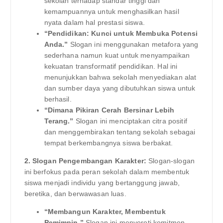
sekolah terhadap standar tinggi dan
kemampuannya untuk menghasilkan hasil
nyata dalam hal prestasi siswa.
“Pendidikan: Kunci untuk Membuka Potensi
Anda.”
Slogan ini menggunakan metafora yang
sederhana namun kuat untuk menyampaikan
kekuatan transformatif pendidikan. Hal ini
menunjukkan bahwa sekolah menyediakan alat
dan sumber daya yang dibutuhkan siswa untuk
berhasil.
“Dimana Pikiran Cerah Bersinar Lebih
Terang.”
Slogan ini menciptakan citra positif
dan menggembirakan tentang sekolah sebagai
tempat berkembangnya siswa berbakat.
2. Slogan Pengembangan Karakter:
Slogan-slogan
ini berfokus pada peran sekolah dalam membentuk
siswa menjadi individu yang bertanggung jawab,
beretika, dan berwawasan luas.
“Membangun Karakter, Membentuk
Pemimpin.”
Slogan ini menyoroti komitmen