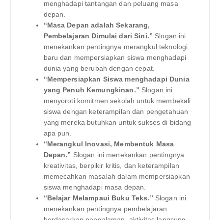
menghadapi tantangan dan peluang masa
depan.
“Masa Depan adalah Sekarang,
Pembelajaran Dimulai dari Sini.”
Slogan ini
menekankan pentingnya merangkul teknologi
baru dan mempersiapkan siswa menghadapi
dunia yang berubah dengan cepat.
“Mempersiapkan Siswa menghadapi Dunia
yang Penuh Kemungkinan.”
Slogan ini
menyoroti komitmen sekolah untuk membekali
siswa dengan keterampilan dan pengetahuan
yang mereka butuhkan untuk sukses di bidang
apa pun.
“Merangkul Inovasi, Membentuk Masa
Depan.”
Slogan ini menekankan pentingnya
kreativitas, berpikir kritis, dan keterampilan
memecahkan masalah dalam mempersiapkan
siswa menghadapi masa depan.
“Belajar Melampaui Buku Teks.”
Slogan ini
menekankan pentingnya pembelajaran
berdasarkan pengalaman, aktivitas langsung,