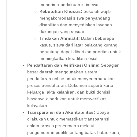
menerima perlakuan istimewa.
Kebutuhan Khusus:
Sekolah wajib
mengakomodasi siswa penyandang
disabilitas dan menyediakan layanan
dukungan yang sesuai.
Tindakan Afirmatif:
Dalam beberapa
kasus, siswa dari latar belakang kurang
beruntung dapat diberikan prioritas untuk
meningkatkan keadilan sosial.
Pendaftaran dan Verifikasi Online:
Sebagian
besar daerah menggunakan sistem
pendaftaran online untuk menyederhanakan
proses pendaftaran. Dokumen seperti kartu
keluarga, akta kelahiran, dan bukti domisili
biasanya diperlukan untuk memverifikasi
kelayakan.
Transparansi dan Akuntabilitas:
Upaya
dilakukan untuk memastikan transparansi
dalam proses penerimaan melalui
pengumuman publik tentang batas-batas zona,