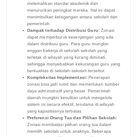
melemahkan standar akademik dan
menurunkan peringkat mereka. Hal ini dapat
menimbulkan ketegangan antara sekolah dan
pemerintah.
Dampak terhadap Distribusi Guru:
Zonasi
dapat memperburuk kesenjangan yang ada
dalam distribusi guru. Para guru mungkin
enggan bekerja di sekolah-sekolah yang
terletak di wilayah yang kurang diminati,
sehingga menyebabkan kekurangan guru yang
berkualitas di sekolah-sekolah tersebut.
Kompleksitas Implementasi:
Penerapan
zonasi bisa jadi rumit dan memerlukan sumber
daya administratif yang besar. Pemerintah
daerah mungkin kesulitan untuk mengelola
sistem ini secara efektif, terutama di wilayah
yang kapasitasnya terbatas.
Preferensi Orang Tua dan Pilihan Sekolah:
Zonasi membatasi pilihan orang tua dalam
memilih sekolah untuk anaknya. Beberapa