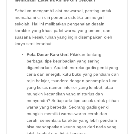
Sebelum mengambil alat mewarnai, penting untuk
memahami ciri-ciri penentu estetika anime girl
sekolah. Hal ini melibatkan pengenalan desain
karakter yang khas, palet warna yang umum, dan
suasana keseluruhan yang ingin disampaikan oleh
karya seni tersebut.
Pola Dasar Karakter:
Pikirkan tentang
berbagai tipe kepribadian yang sering
digambarkan. Apakah mereka gadis genki yang
ceria dan energik, kutu buku yang pendiam dan
rajin belajar, tsundere dengan penampilan luar
yang keras namun interior yang lembut, atau
mungkin kecantikan yang misterius dan
menyendiri? Setiap arketipe cocok untuk pilihan
warna yang berbeda. Seorang gadis genki
mungkin memiliki warna-warna cerah dan
cerah, sementara karakter yang lebih pendiam
bisa mendapatkan keuntungan dari nada yang
lebih lembut dan tidak bersuara.