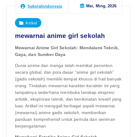
Mei, Ming, 2026
Sekolahindonesia
Artikel
mewarnai anime girl sekolah
Mewarnai Anime Girl Sekolah: Mendalami Teknik,
Gaya, dan Sumber Daya
Dunia anime dan manga telah memikat penonton
secara global, dan pola dasar “anime girl sekolah”
(gadis sekolah) memiliki tempat khusus di hati banyak
orang. Tindakan mewarnai karakter-karakter ini yang
tampaknya sederhana membuka lanskap ekspresi
artistik, eksplorasi teknik, dan kenikmatan kreatif yang
luas. Artikel ini menggali berbagai aspek mewarnai
(mewarnai) anime gadis sekolah, memberikan
panduan komprehensif untuk pemula dan seniman
berpengalaman.
Memahami Estetika Anime Girl Sekolah