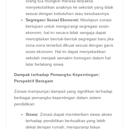
orang tua mungkin merasa terpaksa
menyekolahkan anaknya ke sekolah yang tidak
sesuai dengan kebutuhan atau kesukaannya.
Segregasi Sosial Ekonomi:
Meskipun zonasi
bertujuan untuk mengurangi segregasi sosio-
ekonomi, hal ini secara tidak sengaja dapat
menciptakan bentuk-bentuk segregasi baru jika
zona-zona tersebut dibuat sesuai dengan garis
sosio-ekonomi. Hal ini dapat menyebabkan
sekolah menjadi semakin homogen dalam hal
latar belakang siswa.
Dampak terhadap Pemangku Kepentingan:
Perspektif Beragam
Zonasi mempunyai dampak yang signifikan terhadap
berbagai pemangku kepentingan dalam sistem
pendidikan:
Siswa:
Zonasi dapat memberikan siswa akses
terhadap pendidikan berkualitas yang lebih
dekat dengan rumah, mengurangi biaya