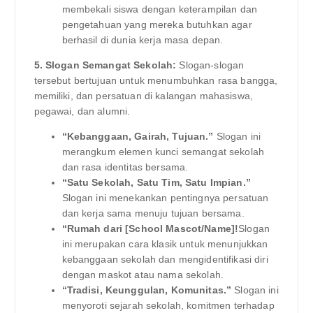
membekali siswa dengan keterampilan dan
pengetahuan yang mereka butuhkan agar
berhasil di dunia kerja masa depan.
5. Slogan Semangat Sekolah:
Slogan-slogan
tersebut bertujuan untuk menumbuhkan rasa bangga,
memiliki, dan persatuan di kalangan mahasiswa,
pegawai, dan alumni.
“Kebanggaan, Gairah, Tujuan.”
Slogan ini
merangkum elemen kunci semangat sekolah
dan rasa identitas bersama.
“Satu Sekolah, Satu Tim, Satu Impian.”
Slogan ini menekankan pentingnya persatuan
dan kerja sama menuju tujuan bersama.
“Rumah dari [School Mascot/Name]!
Slogan
ini merupakan cara klasik untuk menunjukkan
kebanggaan sekolah dan mengidentifikasi diri
dengan maskot atau nama sekolah.
“Tradisi, Keunggulan, Komunitas.”
Slogan ini
menyoroti sejarah sekolah, komitmen terhadap