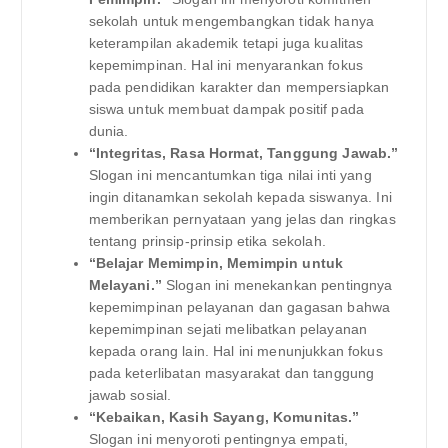
sekolah untuk mengembangkan tidak hanya
keterampilan akademik tetapi juga kualitas
kepemimpinan. Hal ini menyarankan fokus
pada pendidikan karakter dan mempersiapkan
siswa untuk membuat dampak positif pada
dunia.
“Integritas, Rasa Hormat, Tanggung Jawab.”
Slogan ini mencantumkan tiga nilai inti yang
ingin ditanamkan sekolah kepada siswanya. Ini
memberikan pernyataan yang jelas dan ringkas
tentang prinsip-prinsip etika sekolah.
“Belajar Memimpin, Memimpin untuk
Melayani.”
Slogan ini menekankan pentingnya
kepemimpinan pelayanan dan gagasan bahwa
kepemimpinan sejati melibatkan pelayanan
kepada orang lain. Hal ini menunjukkan fokus
pada keterlibatan masyarakat dan tanggung
jawab sosial.
“Kebaikan, Kasih Sayang, Komunitas.”
Slogan ini menyoroti pentingnya empati,