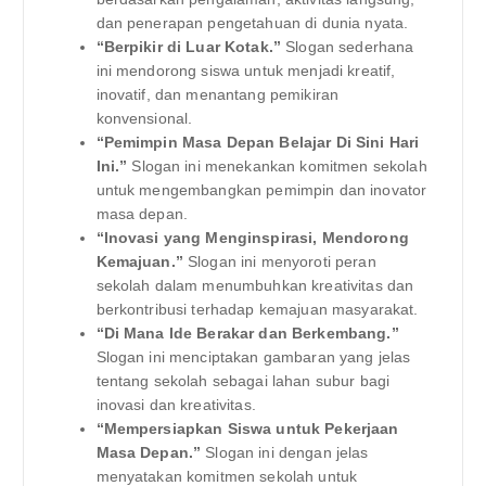
dan penerapan pengetahuan di dunia nyata.
“Berpikir di Luar Kotak.”
Slogan sederhana
ini mendorong siswa untuk menjadi kreatif,
inovatif, dan menantang pemikiran
konvensional.
“Pemimpin Masa Depan Belajar Di Sini Hari
Ini.”
Slogan ini menekankan komitmen sekolah
untuk mengembangkan pemimpin dan inovator
masa depan.
“Inovasi yang Menginspirasi, Mendorong
Kemajuan.”
Slogan ini menyoroti peran
sekolah dalam menumbuhkan kreativitas dan
berkontribusi terhadap kemajuan masyarakat.
“Di Mana Ide Berakar dan Berkembang.”
Slogan ini menciptakan gambaran yang jelas
tentang sekolah sebagai lahan subur bagi
inovasi dan kreativitas.
“Mempersiapkan Siswa untuk Pekerjaan
Masa Depan.”
Slogan ini dengan jelas
menyatakan komitmen sekolah untuk