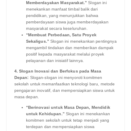
Memberdayakan Masyarakat.”
Slogan ini
menekankan manfaat timbal balik dari
pendidikan, yang menunjukkan bahwa
pemberdayaan siswa juga memberdayakan
masyarakat secara keseluruhan.
“Membuat Perbedaan, Satu Proyek
Sekaligus.”
Slogan ini menekankan pentingnya
mengambil tindakan dan memberikan dampak
positif kepada masyarakat melalui proyek
pelayanan dan inisiatif lainnya.
4. Slogan Inovasi dan Berfokus pada Masa
Depan:
Slogan-slogan ini menyoroti komitmen
sekolah untuk memanfaatkan teknologi baru, metode
pengajaran inovatif, dan mempersiapkan siswa untuk
masa depan.
“Berinovasi untuk Masa Depan, Mendidik
untuk Kehidupan.”
Slogan ini menekankan
komitmen sekolah untuk tetap menjadi yang
terdepan dan mempersiapkan siswa