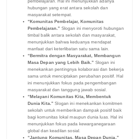
pembelajaran. Hal ini menunjukkan adanya
hubungan yang erat antara sekolah dan
masyarakat setempat.
“Komunitas Pembelajar, Komunitas
Pembelajaran.”
Slogan ini menyoroti hubungan
timbal balik antara sekolah dan masyarakat,
menunjukkan bahwa keduanya mendapat
manfaat dari keterlibatan satu sama lain.
“Bermitra dengan Masyarakat, Membangun
Masa Depan yang Lebih Baik.”
Slogan ini
menekankan pentingnya kolaborasi dan bekerja
sama untuk menciptakan perubahan positif. Hal
ini menunjukkan fokus pada pengembangan
masyarakat dan tanggung jawab sosial.
“Melayani Komunitas Kita, Membentuk
Dunia Kita.”
Slogan ini menekankan komitmen
sekolah untuk memberikan dampak positif baik
bagi komunitas lokal maupun dunia luas. Hal ini
menunjukkan fokus pada kewarganegaraan
global dan keadilan sosial.
“Jantung Komunitas, Masa Depan Dunia.”